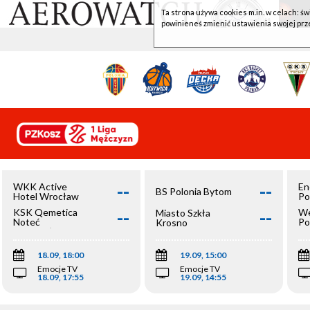
Ta strona używa cookies m.in. w celach: św
powinieneś zmienić ustawienia swojej prz
--
--
WKK Active
En
BS Polonia Bytom
Hotel Wrocław
Po
--
--
KSK Qemetica
We
Miasto Szkła
Noteć
Po
Krosno
Inowrocław
Op
18.09, 18:00
19.09, 15:00
Emocje TV
Emocje TV
18.09, 17:55
19.09, 14:55