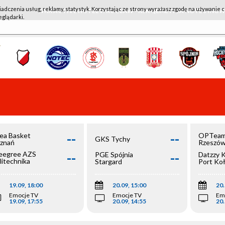
iadczenia usług, reklamy, statystyk. Korzystając ze strony wyrażasz zgodę na używanie c
WKK ACTIVE HOTEL WROCŁAW - KSK QEMETICA NOTEĆ IN
eglądarki.
--
--
ea Basket
OPTeam
GKS Tychy
znań
Rzeszó
--
--
egree AZS
PGE Spójnia
Datzzy 
litechnika
Stargard
Port Ko
olska
19.09, 18:00
20.09, 15:00
20.
Emocje TV
Emocje TV
Em
19.09, 17:55
20.09, 14:55
20.