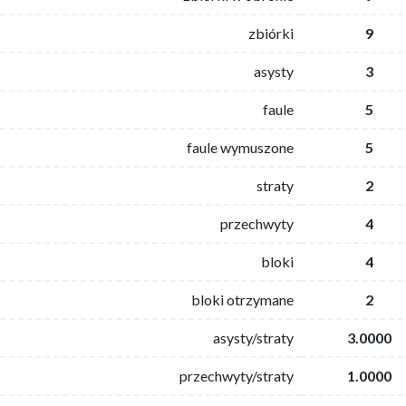
zbiórki
9
asysty
3
faule
5
faule wymuszone
5
straty
2
przechwyty
4
bloki
4
bloki otrzymane
2
asysty/straty
3.0000
przechwyty/straty
1.0000