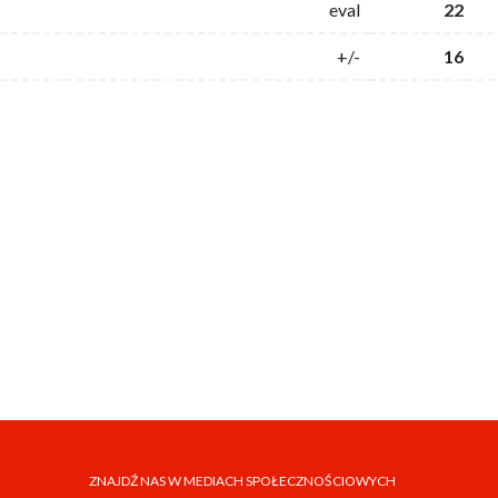
eval
22
+/-
16
ZNAJDŹ NAS W MEDIACH SPOŁECZNOŚCIOWYCH