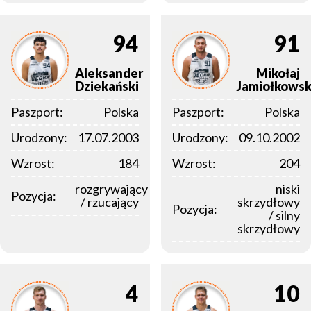
94
91
Aleksander
Mikołaj
Dziekański
Jamiołkowsk
Paszport:
Polska
Paszport:
Polska
Urodzony:
17.07.2003
Urodzony:
09.10.2002
Wzrost:
184
Wzrost:
204
rozgrywający
niski
Pozycja:
/ rzucający
skrzydłowy
Pozycja:
/ silny
skrzydłowy
4
10