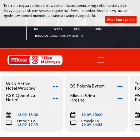
Ta strona używa cookies m.in. w celach: świadczenia usług, reklamy, statystyk.
Korzystając ze strony wyrażasz zgodę na używanie cookie. Jeżeli nie wyrażasz
WKK ACTIVE HOTEL WROCŁAW - KSK QEMETICA NOTEĆ INOWROCŁAW
zgody powinieneś zmienić ustawienia swojej przeglądarki.
40
23
24
35
Wyrażam zgodę »
18.09.2026, GODZ. 18:00, EMOCJE TV
--
--
WKK Active
En
BS Polonia Bytom
Hotel Wrocław
Po
--
--
KSK Qemetica
We
Miasto Szkła
Noteć
Po
Krosno
Inowrocław
Op
18.09, 18:00
19.09, 15:00
Emocje TV
Emocje TV
18.09, 17:55
19.09, 14:55