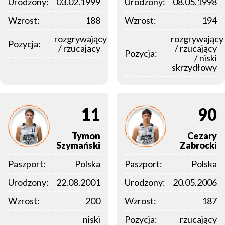
Urodzony:
03.02.1999
Urodzony:
08.05.1998
Wzrost:
188
Wzrost:
194
rozgrywający
rozgrywający
Pozycja:
/ rzucający
/ rzucający
Pozycja:
/ niski
skrzydłowy
11
90
Tymon
Cezary
Szymański
Zabrocki
Paszport:
Polska
Paszport:
Polska
Urodzony:
22.08.2001
Urodzony:
20.05.2006
Wzrost:
200
Wzrost:
187
niski
Pozycja:
rzucający