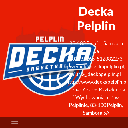
Decka
Pelplin
83-130
Pelplin
,
Sambora
5a
502285165, 512382273
,
przemek@deckapelplin.pl,
biuro@deckapelplin.pl
http://www.deckapelplin.pl
arena: Zespół Kształcenia
i Wychowania nr 1 w
Pelplinie, 83-130 Pelplin,
Sambora 5A