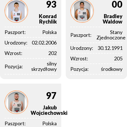
93
00
Konrad
Bradley
Rychlik
Waldow
Paszport:
Polska
Stany
Paszport:
Zjednoczone
Urodzony:
02.02.2006
Urodzony:
30.12.1991
Wzrost:
202
Wzrost:
205
silny
Pozycja:
skrzydłowy
Pozycja:
środkowy
97
Jakub
Wojciechowski
Paszport:
Polska