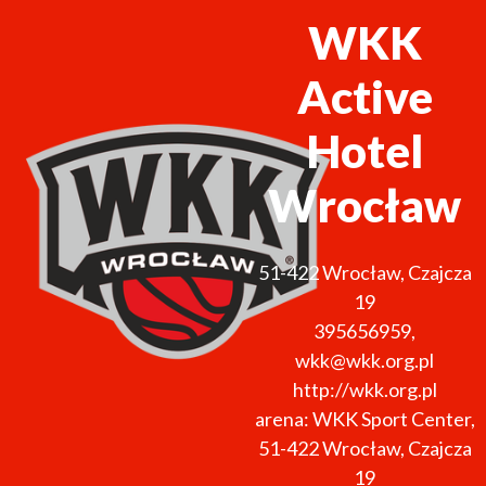
WKK
Active
Hotel
Wrocław
51-422
Wrocław
,
Czajcza
19
395656959
,
wkk@wkk.org.pl
http://wkk.org.pl
arena: WKK Sport Center,
51-422 Wrocław, Czajcza
19