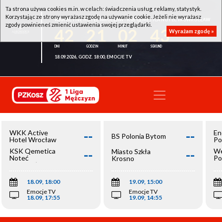
Ta strona używa cookies m.in. w celach: świadczenia usług, reklamy, statystyk.
Korzystając ze strony wyrażasz zgodę na używanie cookie. Jeżeli nie wyrażasz
WKK ACTIVE HOTEL WROCŁAW - KSK QEMETICA NOTEĆ INOWROCŁAW
zgody powinieneś zmienić ustawienia swojej przeglądarki.
42
21
02
42
Wyrażam zgodę »
18.09.2026, GODZ. 18:00, EMOCJE TV
--
--
WKK Active
En
BS Polonia Bytom
Hotel Wrocław
Po
--
--
KSK Qemetica
We
Miasto Szkła
Noteć
Po
Krosno
Inowrocław
Op
18.09, 18:00
19.09, 15:00
Emocje TV
Emocje TV
18.09, 17:55
19.09, 14:55