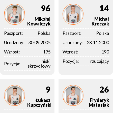
96
14
Mikołaj
Michał
Kowalczyk
Kroczak
Paszport:
Polska
Paszport:
Polska
Urodzony:
30.09.2005
Urodzony:
28.11.2000
Wzrost:
195
Wzrost:
190
niski
Pozycja:
rzucający
Pozycja:
skrzydłowy
9
26
Łukasz
Fryderyk
Kupczyński
Matusiak