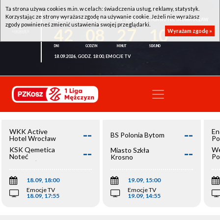
Ta strona używa cookies m.in. w celach: świadczenia usług, reklamy, statystyk.
Korzystając ze strony wyrażasz zgodę na używanie cookie. Jeżeli nie wyrażasz
WKK ACTIVE HOTEL WROCŁAW - KSK QEMETICA NOTEĆ INOWROCŁAW
zgody powinieneś zmienić ustawienia swojej przeglądarki.
42
08
27
10
Wyrażam zgodę »
18.09.2026, GODZ. 18:00, EMOCJE TV
--
--
WKK Active
En
BS Polonia Bytom
Hotel Wrocław
Po
--
--
KSK Qemetica
We
Miasto Szkła
Noteć
Po
Krosno
Inowrocław
Op
18.09, 18:00
19.09, 15:00
Emocje TV
Emocje TV
18.09, 17:55
19.09, 14:55