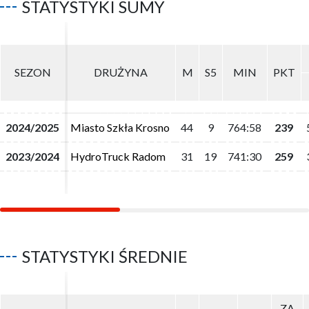
STATYSTYKI SUMY
SEZON
SEZON
DRUŻYNA
DRUŻYNA
M
M
S5
S5
MIN
MIN
PKT
PKT
2024/2025
2024/2025
Miasto Szkła Krosno
Miasto Szkła Krosno
44
44
9
9
764:58
764:58
239
239
2023/2024
2023/2024
HydroTruck Radom
HydroTruck Radom
31
31
19
19
741:30
741:30
259
259
STATYSTYKI ŚREDNIE
ZA
ZA