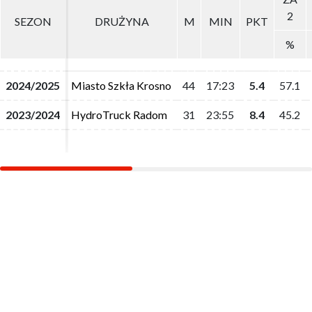
2
2
SEZON
SEZON
DRUŻYNA
DRUŻYNA
M
M
MIN
MIN
PKT
PKT
%
%
2024/2025
2024/2025
Miasto Szkła Krosno
Miasto Szkła Krosno
44
44
17:23
17:23
5.4
5.4
57.1
57.1
2023/2024
2023/2024
HydroTruck Radom
HydroTruck Radom
31
31
23:55
23:55
8.4
8.4
45.2
45.2