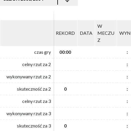
W
W
REKORD
REKORD
DATA
DATA
MECZU
MECZU
WYN
WYN
Z
Z
czas gry
czas gry
00:00
00:00
:
:
celny rzut za 2
celny rzut za 2
:
:
wykonywany rzut za 2
wykonywany rzut za 2
:
:
skuteczność za 2
skuteczność za 2
0
0
:
:
celny rzut za 3
celny rzut za 3
:
:
wykonywany rzut za 3
wykonywany rzut za 3
:
:
skuteczność za 3
skuteczność za 3
0
0
:
: