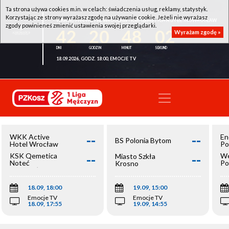
Ta strona używa cookies m.in. w celach: świadczenia usług, reklamy, statystyk.
Korzystając ze strony wyrażasz zgodę na używanie cookie. Jeżeli nie wyrażasz
WKK ACTIVE HOTEL WROCŁAW - KSK QEMETICA NOTEĆ INOWROCŁAW
zgody powinieneś zmienić ustawienia swojej przeglądarki.
42
20
48
02
Wyrażam zgodę »
18.09.2026, GODZ. 18:00, EMOCJE TV
--
--
WKK Active
En
BS Polonia Bytom
Hotel Wrocław
Po
--
--
KSK Qemetica
We
Miasto Szkła
Noteć
Po
Krosno
Inowrocław
Op
18.09, 18:00
19.09, 15:00
Emocje TV
Emocje TV
18.09, 17:55
19.09, 14:55