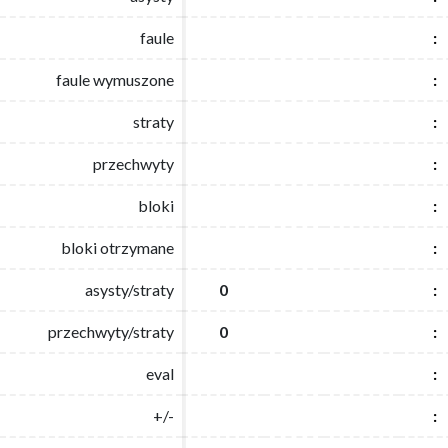
faule
faule
:
:
faule wymuszone
faule wymuszone
:
:
straty
straty
:
:
przechwyty
przechwyty
:
:
bloki
bloki
:
:
bloki otrzymane
bloki otrzymane
:
:
asysty/straty
asysty/straty
0
0
:
:
przechwyty/straty
przechwyty/straty
0
0
:
:
eval
eval
:
:
+/-
+/-
:
: