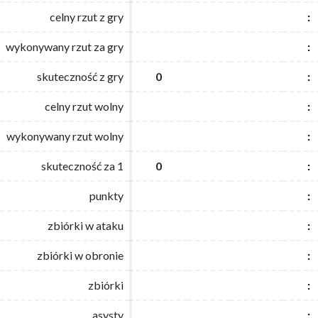
celny rzut z gry
celny rzut z gry
:
:
wykonywany rzut za gry
wykonywany rzut za gry
:
:
skuteczność z gry
skuteczność z gry
0
0
:
:
celny rzut wolny
celny rzut wolny
:
:
wykonywany rzut wolny
wykonywany rzut wolny
:
:
skuteczność za 1
skuteczność za 1
0
0
:
:
punkty
punkty
:
:
zbiórki w ataku
zbiórki w ataku
:
:
zbiórki w obronie
zbiórki w obronie
:
:
zbiórki
zbiórki
:
:
asysty
asysty
:
: