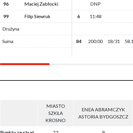
96
96
Maciej Zabłocki
Maciej Zabłocki
DNP
DNP
99
99
Filip Siewruk
Filip Siewruk
6
6
11:48
11:48
Drużyna
Drużyna
Suma
Suma
84
84
200:00
200:00
18/31
18/31
58.
58.
MIASTO
ENEA ABRAMCZYK
SZKŁA
ASTORIA BYDGOSZCZ
KROSNO
Punkty ze strat
23
9