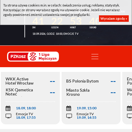
Ta strona używa cookies m.in. w celach: świadczenia usług, reklamy, statystyk.
Korzystając ze strony wyrażasz zgodę na używanie cookie. Jeżeli nie wyrażasz
WKK ACTIVE HOTEL WROCŁAW - KSK QEMETICA NOTEĆ INOWROCŁAW
zgody powinieneś zmienić ustawienia swojej przeglądarki.
41
22
53
39
Wyrażam zgodę »
18.09.2026, GODZ. 18:00, EMOCJE TV
--
--
WKK Active
En
BS Polonia Bytom
Hotel Wrocław
Po
--
--
KSK Qemetica
We
Miasto Szkła
Noteć
Po
Krosno
Inowrocław
Op
18.09, 18:00
19.09, 15:00
Emocje TV
Emocje TV
18.09, 17:55
19.09, 14:55