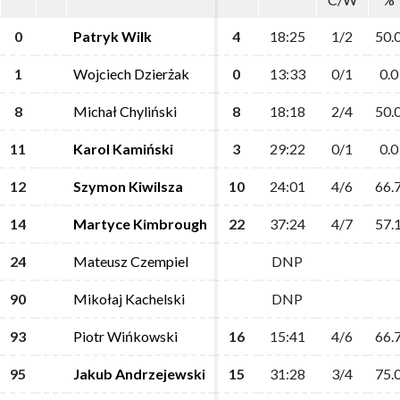
0
0
Patryk Wilk
Patryk Wilk
4
4
18:25
18:25
1/2
1/2
50.
50.
1
1
Wojciech Dzierżak
Wojciech Dzierżak
0
0
13:33
13:33
0/1
0/1
0.0
0.0
8
8
Michał Chyliński
Michał Chyliński
8
8
18:18
18:18
2/4
2/4
50.
50.
11
11
Karol Kamiński
Karol Kamiński
3
3
29:22
29:22
0/1
0/1
0.0
0.0
12
12
Szymon Kiwilsza
Szymon Kiwilsza
10
10
24:01
24:01
4/6
4/6
66.
66.
14
14
Martyce Kimbrough
Martyce Kimbrough
22
22
37:24
37:24
4/7
4/7
57.
57.
24
24
Mateusz Czempiel
Mateusz Czempiel
DNP
DNP
90
90
Mikołaj Kachelski
Mikołaj Kachelski
DNP
DNP
93
93
Piotr Wińkowski
Piotr Wińkowski
16
16
15:41
15:41
4/6
4/6
66.
66.
95
95
Jakub Andrzejewski
Jakub Andrzejewski
15
15
31:28
31:28
3/4
3/4
75.
75.