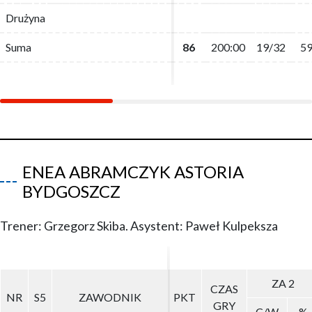
Drużyna
Drużyna
Suma
Suma
86
86
200:00
200:00
19/32
19/32
59
59
ENEA ABRAMCZYK ASTORIA
BYDGOSZCZ
Trener: Grzegorz Skiba. Asystent: Paweł Kulpeksza
ZA 2
ZA 2
CZAS
CZAS
NR
NR
S5
S5
ZAWODNIK
ZAWODNIK
PKT
PKT
GRY
GRY
C/W
C/W
%
%