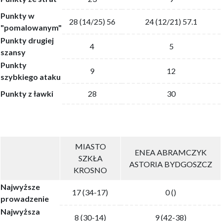
Punkty w
28 (14/25) 56
24 (12/21) 57.1
"pomalowanym"
Punkty drugiej
4
5
szansy
Punkty
9
12
szybkiego ataku
Punkty z ławki
28
30
MIASTO
ENEA ABRAMCZYK
SZKŁA
ASTORIA BYDGOSZCZ
KROSNO
Najwyższe
17 (34-17)
0 ()
prowadzenie
Najwyższa
8 (30-14)
9 (42-38)