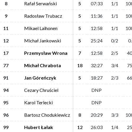
8
8
Rafał Serwański
Rafał Serwański
5
5
07:33
07:33
1/1
1/1
10
10
9
9
Radosław Trubacz
Radosław Trubacz
5
5
11:36
11:36
1/1
1/1
10
10
11
11
Mikael Laihonen
Mikael Laihonen
5
5
12:58
12:58
1/1
1/1
10
10
12
12
Michał Jankowski
Michał Jankowski
5
5
25:24
25:24
0/2
0/2
0
0
17
17
Przemysław Wrona
Przemysław Wrona
7
7
12:58
12:58
2/5
2/5
40
40
77
77
Michał Chrabota
Michał Chrabota
18
18
32:27
32:27
3/4
3/4
75
75
91
91
Jan Góreńczyk
Jan Góreńczyk
5
5
18:27
18:27
2/3
2/3
66
66
94
94
Cezary Chruściel
Cezary Chruściel
DNP
DNP
95
95
Karol Terlecki
Karol Terlecki
DNP
DNP
96
96
Bartosz Chodukiewicz
Bartosz Chodukiewicz
8
8
20:29
20:29
3/3
3/3
10
10
99
99
Hubert Łałak
Hubert Łałak
12
12
26:03
26:03
1/4
1/4
25
25