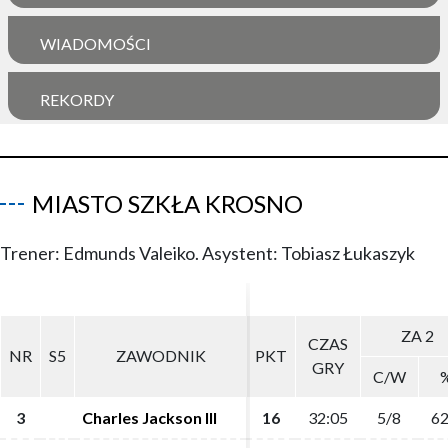
WIADOMOŚCI
REKORDY
MIASTO SZKŁA KROSNO
Trener: Edmunds Valeiko. Asystent: Tobiasz Łukaszyk
ZA 2
ZA 2
CZAS
CZAS
NR
NR
S5
S5
ZAWODNIK
ZAWODNIK
PKT
PKT
GRY
GRY
C/W
C/W
3
3
Charles Jackson III
Charles Jackson III
16
16
32:05
32:05
5/8
5/8
62
62