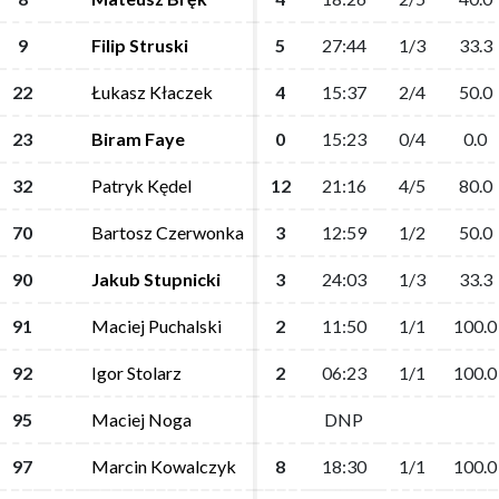
9
9
Filip Struski
Filip Struski
5
5
27:44
27:44
1/3
1/3
33.3
33.3
22
22
Łukasz Kłaczek
Łukasz Kłaczek
4
4
15:37
15:37
2/4
2/4
50.0
50.0
23
23
Biram Faye
Biram Faye
0
0
15:23
15:23
0/4
0/4
0.0
0.0
32
32
Patryk Kędel
Patryk Kędel
12
12
21:16
21:16
4/5
4/5
80.0
80.0
70
70
Bartosz Czerwonka
Bartosz Czerwonka
3
3
12:59
12:59
1/2
1/2
50.0
50.0
90
90
Jakub Stupnicki
Jakub Stupnicki
3
3
24:03
24:03
1/3
1/3
33.3
33.3
91
91
Maciej Puchalski
Maciej Puchalski
2
2
11:50
11:50
1/1
1/1
100.0
100.0
92
92
Igor Stolarz
Igor Stolarz
2
2
06:23
06:23
1/1
1/1
100.0
100.0
95
95
Maciej Noga
Maciej Noga
DNP
DNP
97
97
Marcin Kowalczyk
Marcin Kowalczyk
8
8
18:30
18:30
1/1
1/1
100.0
100.0