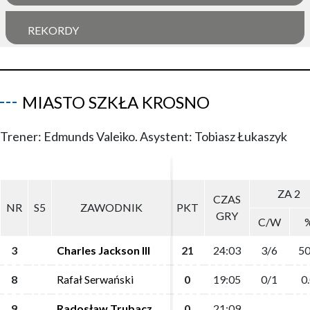
REKORDY
MIASTO SZKŁA KROSNO
Trener: Edmunds Valeiko. Asystent: Tobiasz Łukaszyk
ZA 2
ZA 2
CZAS
CZAS
NR
NR
S5
S5
ZAWODNIK
ZAWODNIK
PKT
PKT
GRY
GRY
C/W
C/W
3
3
Charles Jackson III
Charles Jackson III
21
21
24:03
24:03
3/6
3/6
50
50
8
8
Rafał Serwański
Rafał Serwański
0
0
19:05
19:05
0/1
0/1
0
0
9
9
Radosław Trubacz
Radosław Trubacz
0
0
21:09
21:09