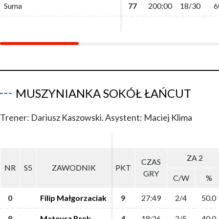
Suma
Suma
77
77
200:00
200:00
18/30
18/30
6
6
MUSZYNIANKA SOKÓŁ ŁAŃCUT
Trener: Dariusz Kaszowski. Asystent: Maciej Klima
ZA 2
ZA 2
CZAS
CZAS
NR
NR
S5
S5
ZAWODNIK
ZAWODNIK
PKT
PKT
GRY
GRY
C/W
C/W
%
%
0
0
Filip Małgorzaciak
Filip Małgorzaciak
9
9
27:49
27:49
2/4
2/4
50.0
50.0
8
8
Mateusz Bręk
Mateusz Bręk
4
4
18:26
18:26
2/5
2/5
40.0
40.0