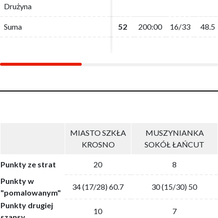
Drużyna
Drużyna
Suma
Suma
52
52
200:00
200:00
16/33
16/33
48.5
48.5
MIASTO SZKŁA
MUSZYNIANKA
KROSNO
SOKÓŁ ŁAŃCUT
Punkty ze strat
20
8
Punkty w
34 (17/28) 60.7
30 (15/30) 50
"pomalowanym"
Punkty drugiej
10
7
szansy