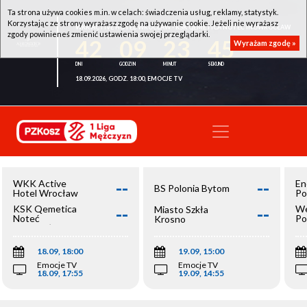
Ta strona używa cookies m.in. w celach: świadczenia usług, reklamy, statystyk.
Korzystając ze strony wyrażasz zgodę na używanie cookie. Jeżeli nie wyrażasz
WKK ACTIVE HOTEL WROCŁAW - KSK QEMETICA NOTEĆ INOWROCŁAW
zgody powinieneś zmienić ustawienia swojej przeglądarki.
42
09
23
44
Wyrażam zgodę »
18.09.2026, GODZ. 18:00, EMOCJE TV
--
--
WKK Active
En
BS Polonia Bytom
Hotel Wrocław
Po
--
--
KSK Qemetica
We
Miasto Szkła
Noteć
Po
Krosno
Inowrocław
Op
18.09, 18:00
19.09, 15:00
Emocje TV
Emocje TV
18.09, 17:55
19.09, 14:55