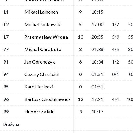
11
11
Mikael Laihonen
Mikael Laihonen
9
9
18:15
18:15
12
12
Michał Jankowski
Michał Jankowski
5
5
17:00
17:00
1/2
1/2
50
50
17
17
Przemysław Wrona
Przemysław Wrona
13
13
20:55
20:55
5/9
5/9
55
55
77
77
Michał Chrabota
Michał Chrabota
8
8
21:38
21:38
4/5
4/5
80
80
91
91
Jan Góreńczyk
Jan Góreńczyk
6
6
18:34
18:34
1/2
1/2
50
50
94
94
Cezary Chruściel
Cezary Chruściel
0
0
01:51
01:51
0/1
0/1
0
0
95
95
Karol Terlecki
Karol Terlecki
0
0
01:51
01:51
96
96
Bartosz Chodukiewicz
Bartosz Chodukiewicz
12
12
17:21
17:21
4/4
4/4
10
10
99
99
Hubert Łałak
Hubert Łałak
3
3
18:17
18:17
Drużyna
Drużyna