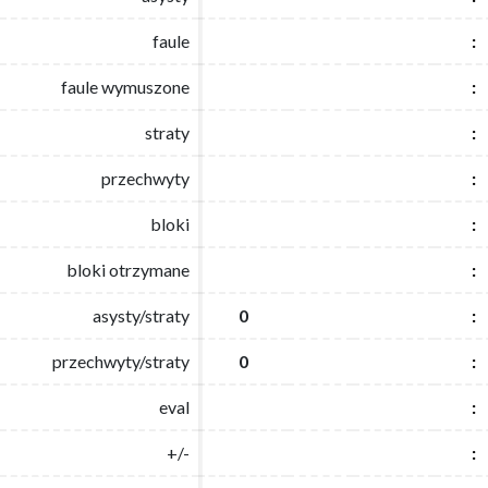
faule
faule
:
:
faule wymuszone
faule wymuszone
:
:
straty
straty
:
:
przechwyty
przechwyty
:
:
bloki
bloki
:
:
bloki otrzymane
bloki otrzymane
:
:
asysty/straty
asysty/straty
0
0
:
:
przechwyty/straty
przechwyty/straty
0
0
:
:
eval
eval
:
:
+/-
+/-
:
: