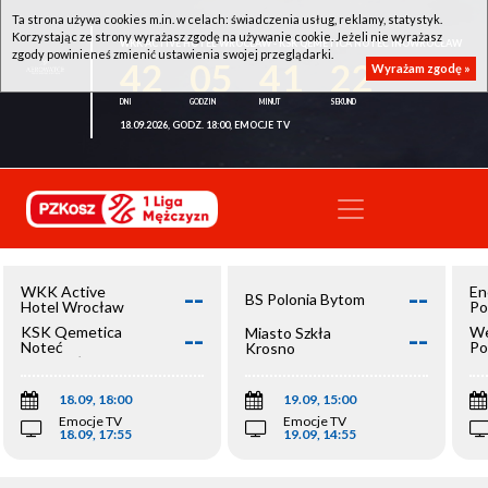
Ta strona używa cookies m.in. w celach: świadczenia usług, reklamy, statystyk.
Korzystając ze strony wyrażasz zgodę na używanie cookie. Jeżeli nie wyrażasz
WKK ACTIVE HOTEL WROCŁAW - KSK QEMETICA NOTEĆ INOWROCŁAW
zgody powinieneś zmienić ustawienia swojej przeglądarki.
42
05
41
22
Wyrażam zgodę »
18.09.2026, GODZ. 18:00, EMOCJE TV
--
--
WKK Active
En
BS Polonia Bytom
Hotel Wrocław
Po
--
--
KSK Qemetica
We
Miasto Szkła
Noteć
Po
Krosno
Inowrocław
Op
18.09, 18:00
19.09, 15:00
Emocje TV
Emocje TV
18.09, 17:55
19.09, 14:55