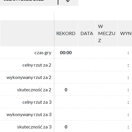
W
W
REKORD
REKORD
DATA
DATA
MECZU
MECZU
WYN
WYN
Z
Z
czas gry
czas gry
00:00
00:00
:
:
celny rzut za 2
celny rzut za 2
:
:
wykonywany rzut za 2
wykonywany rzut za 2
:
:
skuteczność za 2
skuteczność za 2
0
0
:
:
celny rzut za 3
celny rzut za 3
:
:
wykonywany rzut za 3
wykonywany rzut za 3
:
:
skuteczność za 3
skuteczność za 3
0
0
:
: