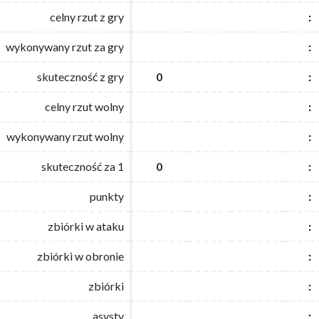
celny rzut z gry
celny rzut z gry
:
:
wykonywany rzut za gry
wykonywany rzut za gry
:
:
skuteczność z gry
skuteczność z gry
0
0
:
:
celny rzut wolny
celny rzut wolny
:
:
wykonywany rzut wolny
wykonywany rzut wolny
:
:
skuteczność za 1
skuteczność za 1
0
0
:
:
punkty
punkty
:
:
zbiórki w ataku
zbiórki w ataku
:
:
zbiórki w obronie
zbiórki w obronie
:
:
zbiórki
zbiórki
:
:
asysty
asysty
:
: