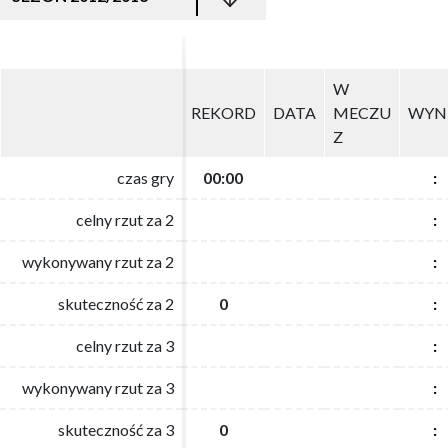
W
W
REKORD
REKORD
DATA
DATA
MECZU
MECZU
WYN
WYN
Z
Z
czas gry
czas gry
00:00
00:00
:
:
celny rzut za 2
celny rzut za 2
:
:
wykonywany rzut za 2
wykonywany rzut za 2
:
:
skuteczność za 2
skuteczność za 2
0
0
:
:
celny rzut za 3
celny rzut za 3
:
:
wykonywany rzut za 3
wykonywany rzut za 3
:
:
skuteczność za 3
skuteczność za 3
0
0
:
: