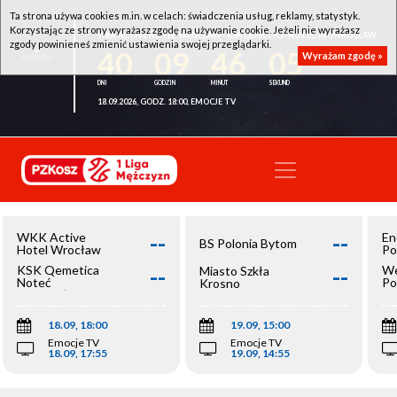
Ta strona używa cookies m.in. w celach: świadczenia usług, reklamy, statystyk.
Korzystając ze strony wyrażasz zgodę na używanie cookie. Jeżeli nie wyrażasz
WKK ACTIVE HOTEL WROCŁAW - KSK QEMETICA NOTEĆ INOWROCŁAW
zgody powinieneś zmienić ustawienia swojej przeglądarki.
40
09
46
05
Wyrażam zgodę »
18.09.2026, GODZ. 18:00, EMOCJE TV
--
--
WKK Active
En
BS Polonia Bytom
Hotel Wrocław
Po
--
--
KSK Qemetica
We
Miasto Szkła
Noteć
Po
Krosno
Inowrocław
Op
18.09, 18:00
19.09, 15:00
Emocje TV
Emocje TV
18.09, 17:55
19.09, 14:55