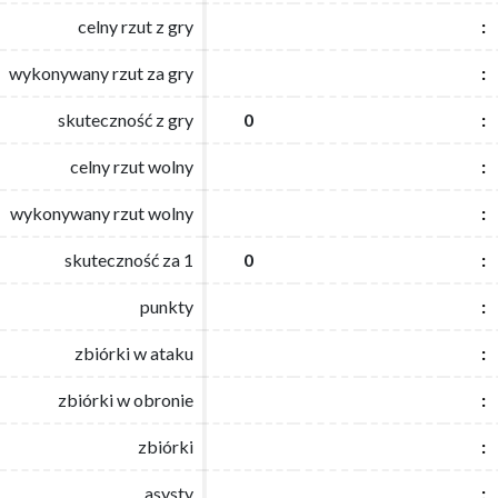
celny rzut z gry
celny rzut z gry
:
:
wykonywany rzut za gry
wykonywany rzut za gry
:
:
skuteczność z gry
skuteczność z gry
0
0
:
:
celny rzut wolny
celny rzut wolny
:
:
wykonywany rzut wolny
wykonywany rzut wolny
:
:
skuteczność za 1
skuteczność za 1
0
0
:
:
punkty
punkty
:
:
zbiórki w ataku
zbiórki w ataku
:
:
zbiórki w obronie
zbiórki w obronie
:
:
zbiórki
zbiórki
:
:
asysty
asysty
:
: