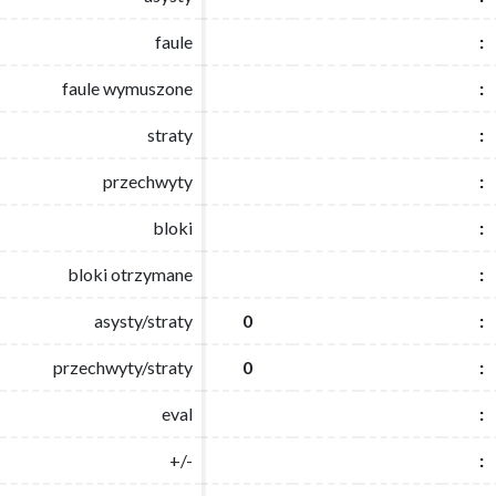
faule
faule
:
:
faule wymuszone
faule wymuszone
:
:
straty
straty
:
:
przechwyty
przechwyty
:
:
bloki
bloki
:
:
bloki otrzymane
bloki otrzymane
:
:
asysty/straty
asysty/straty
0
0
:
:
przechwyty/straty
przechwyty/straty
0
0
:
:
eval
eval
:
:
+/-
+/-
:
: