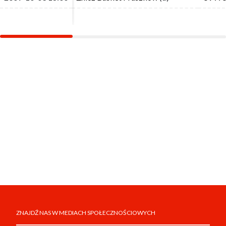
ZNAJDŹ NAS W MEDIACH SPOŁECZNOŚCIOWYCH