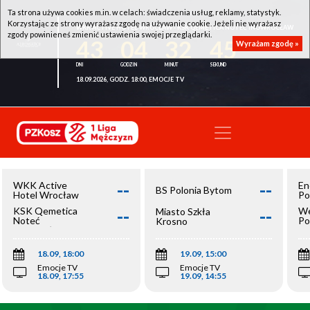
Ta strona używa cookies m.in. w celach: świadczenia usług, reklamy, statystyk.
Korzystając ze strony wyrażasz zgodę na używanie cookie. Jeżeli nie wyrażasz
WKK ACTIVE HOTEL WROCŁAW - KSK QEMETICA NOTEĆ INOWROCŁAW
zgody powinieneś zmienić ustawienia swojej przeglądarki.
43
04
32
44
Wyrażam zgodę »
18.09.2026, GODZ. 18:00, EMOCJE TV
--
--
WKK Active
En
BS Polonia Bytom
Hotel Wrocław
Po
--
--
KSK Qemetica
We
Miasto Szkła
Noteć
Po
Krosno
Inowrocław
Op
18.09, 18:00
19.09, 15:00
Emocje TV
Emocje TV
18.09, 17:55
19.09, 14:55