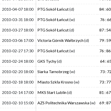
2010-04-07 18:00
2010-04-07 18:00
PTG Sokół Łańcut
PTG Sokół Łańcut
(d)
(d)
84 : 60
84 : 60
2010-03-31 18:00
2010-03-31 18:00
PTG Sokół Łańcut
PTG Sokół Łańcut
(w)
(w)
76 : 6
76 : 6
2010-03-27 18:00
2010-03-27 18:00
PTG Sokół Łańcut
PTG Sokół Łańcut
(d)
(d)
87 : 54
87 : 54
2010-03-06 17:00
2010-03-06 17:00
Victoria Górnik Wałbrzych
Victoria Górnik Wałbrzych
(d)
(d)
79 : 59
79 : 59
2010-02-27 17:30
2010-02-27 17:30
PTG Sokół Łańcut
PTG Sokół Łańcut
(w)
(w)
76 : 86
76 : 86
2010-02-24 18:00
2010-02-24 18:00
GKS Tychy
GKS Tychy
(d)
(d)
64 : 6
64 : 6
2010-02-20 18:00
2010-02-20 18:00
Siarka Tarnobrzeg
Siarka Tarnobrzeg
(w)
(w)
73 : 7
73 : 7
2010-02-18 18:00
2010-02-18 18:00
Miasto Szkła Krosno
Miasto Szkła Krosno
(w)
(w)
73 : 77
73 : 77
2010-02-14 17:00
2010-02-14 17:00
MKS Start Lublin
MKS Start Lublin
(d)
(d)
81 : 67
81 : 67
2010-02-10 15:00
2010-02-10 15:00
AZS Politechnika Warszawska
AZS Politechnika Warszawska
(w)
(w)
69 : 87
69 : 87