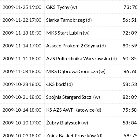
2009-11-25 19:00
2009-11-25 19:00
GKS Tychy
GKS Tychy
(w)
(w)
73 : 7
73 : 7
2009-11-22 17:00
2009-11-22 17:00
Siarka Tarnobrzeg
Siarka Tarnobrzeg
(d)
(d)
56 : 51
56 : 51
2009-11-18 18:30
2009-11-18 18:30
MKS Start Lublin
MKS Start Lublin
(w)
(w)
72 : 89
72 : 89
2009-11-14 17:00
2009-11-14 17:00
Asseco Prokom 2 Gdynia
Asseco Prokom 2 Gdynia
(d)
(d)
80 : 59
80 : 59
2009-11-11 18:00
2009-11-11 18:00
AZS Politechnika Warszawska
AZS Politechnika Warszawska
(d)
(d)
90 : 85
90 : 85
2009-11-08 18:00
2009-11-08 18:00
MKS Dąbrowa Górnicza
MKS Dąbrowa Górnicza
(w)
(w)
86 : 6
86 : 6
2009-10-28 18:00
2009-10-28 18:00
ŁKS Łódź
ŁKS Łódź
(d)
(d)
58 : 53
58 : 53
2009-10-21 18:00
2009-10-21 18:00
Spójnia Stargard Szcz.
Spójnia Stargard Szcz.
(w)
(w)
82 : 89
82 : 89
2009-10-14 18:00
2009-10-14 18:00
KS AZS AWF Katowice
KS AZS AWF Katowice
(d)
(d)
75 : 58
75 : 58
2009-10-10 17:00
2009-10-10 17:00
Żubry Białystok
Żubry Białystok
(w)
(w)
58 : 84
58 : 84
2009-10-03 18:00
2009-10-03 18:00
Znicz Basket Pruszków
Znicz Basket Pruszków
(d)
(d)
59 : 7
59 : 7