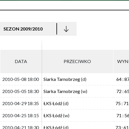
SEZON 2009/2010
DATA
DATA
PRZECIWKO
PRZECIWKO
WYN
WYN
2010-05-08 18:00
2010-05-08 18:00
Siarka Tarnobrzeg
Siarka Tarnobrzeg
(d)
(d)
64 : 8
64 : 8
2010-05-05 18:30
2010-05-05 18:30
Siarka Tarnobrzeg
Siarka Tarnobrzeg
(w)
(w)
72 : 6
72 : 6
2010-04-29 18:35
2010-04-29 18:35
ŁKS Łódź
ŁKS Łódź
(d)
(d)
75 : 71
75 : 71
2010-04-25 18:15
2010-04-25 18:15
ŁKS Łódź
ŁKS Łódź
(w)
(w)
71 : 5
71 : 5
2010-04-21 18:30
2010-04-21 18:30
ŁKS Łódź
ŁKS Łódź
(d)
(d)
73 : 61
73 : 61