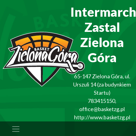
Intermarc
Zastal
Zielona
Góra
65-147
Zielona Góra
,
ul.
Urszuli 14 (za budynkiem
Startu)
783415150
,
office@basketzg.pl
http://www.basketzg.pl