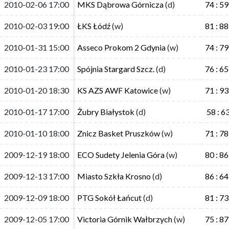
2010-02-06 17:00
2010-02-06 17:00
MKS Dąbrowa Górnicza
MKS Dąbrowa Górnicza
(d)
(d)
74 : 59
74 : 59
2010-02-03 19:00
2010-02-03 19:00
ŁKS Łódź
ŁKS Łódź
(w)
(w)
81 : 88
81 : 88
2010-01-31 15:00
2010-01-31 15:00
Asseco Prokom 2 Gdynia
Asseco Prokom 2 Gdynia
(w)
(w)
74 : 79
74 : 79
2010-01-23 17:00
2010-01-23 17:00
Spójnia Stargard Szcz.
Spójnia Stargard Szcz.
(d)
(d)
76 : 65
76 : 65
2010-01-20 18:30
2010-01-20 18:30
KS AZS AWF Katowice
KS AZS AWF Katowice
(w)
(w)
71 : 93
71 : 93
2010-01-17 17:00
2010-01-17 17:00
Żubry Białystok
Żubry Białystok
(d)
(d)
58 : 6
58 : 6
2010-01-10 18:00
2010-01-10 18:00
Znicz Basket Pruszków
Znicz Basket Pruszków
(w)
(w)
71 : 78
71 : 78
2009-12-19 18:00
2009-12-19 18:00
ECO Sudety Jelenia Góra
ECO Sudety Jelenia Góra
(w)
(w)
80 : 86
80 : 86
2009-12-13 17:00
2009-12-13 17:00
Miasto Szkła Krosno
Miasto Szkła Krosno
(d)
(d)
86 : 64
86 : 64
2009-12-09 18:00
2009-12-09 18:00
PTG Sokół Łańcut
PTG Sokół Łańcut
(d)
(d)
81 : 73
81 : 73
2009-12-05 17:00
2009-12-05 17:00
Victoria Górnik Wałbrzych
Victoria Górnik Wałbrzych
(w)
(w)
75 : 87
75 : 87