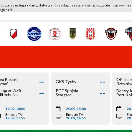
iadczenia usług, reklamy, statystyk. Korzystając ze strony wyrażasz zgodę na używanie c
WKK ACTIVE HOTEL WROCŁAW - KSK QEMETICA NOTEĆ IN
eglądarki.
--
--
ea Basket
OPTeam
GKS Tychy
znań
Rzeszó
--
--
egree AZS
PGE Spójnia
Datzzy 
litechnika
Stargard
Port Ko
olska
19.09, 18:00
20.09, 15:00
20.
Emocje TV
Emocje TV
Em
19.09, 17:55
20.09, 14:55
20.