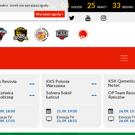
42
04
25
33
ookie. Jeżeli nie wyrażasz zgody
OWROCŁAW
Wyrażam zgodę »
--
--
KSK Qemetic
 Resovia
KKS Polonia
Noteć
w
Warszawa
Inowrocław
--
--
Kotwica
Solvera Sokół
OPTeam Reso
łobrzeg
Łańcut
Rzeszów
09, 18:00
21.09, 19:00
26.09, 15
ocje TV
Emocje TV
Emocje T
09, 17:55
21.09, 18:55
26.09, 14