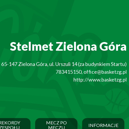
Stelmet Zielona Góra
65-147
Zielona Góra
,
ul. Urszuli 14 (za budynkiem Startu)
783415150
,
office@basketzg.pl
http://www.basketzg.pl
REKORDY
MECZ PO
INFORMACJE
ZESPOŁU
MECZU