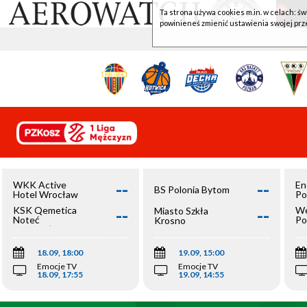
Ta strona używa cookies m.in. w celach: św
powinieneś zmienić ustawienia swojej prz
--
--
WKK Active
En
BS Polonia Bytom
Hotel Wrocław
Po
--
--
KSK Qemetica
We
Miasto Szkła
Noteć
Po
Krosno
Inowrocław
Op
18.09, 18:00
19.09, 15:00
Emocje TV
Emocje TV
18.09, 17:55
19.09, 14:55