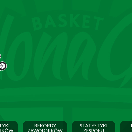
TYKI
REKORDY
STATYSTYKI
IKÓW
ZAWODNIKÓW
ZESPOŁU