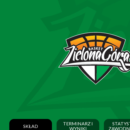
TERMINARZ I
STATYS
SKŁAD
WYNIKI
ZAWODN