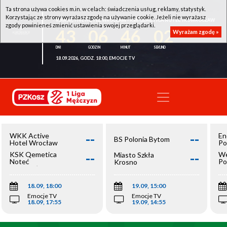
Ta strona używa cookies m.in. w celach: świadczenia usług, reklamy, statystyk.
Korzystając ze strony wyrażasz zgodę na używanie cookie. Jeżeli nie wyrażasz
WKK ACTIVE HOTEL WROCŁAW - KSK QEMETICA NOTEĆ INOWROCŁAW
zgody powinieneś zmienić ustawienia swojej przeglądarki.
43
06
46
02
Wyrażam zgodę »
18.09.2026, GODZ. 18:00, EMOCJE TV
--
--
WKK Active
En
BS Polonia Bytom
Hotel Wrocław
Po
--
--
KSK Qemetica
We
Miasto Szkła
Noteć
Po
Krosno
Inowrocław
Op
18.09, 18:00
19.09, 15:00
Emocje TV
Emocje TV
18.09, 17:55
19.09, 14:55