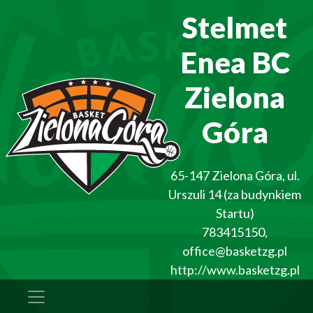
Stelmet
Enea BC
Zielona
Góra
65-147
Zielona Góra
,
ul.
Urszuli 14 (za budynkiem
Startu)
783415150
,
office@basketzg.pl
http://www.basketzg.pl