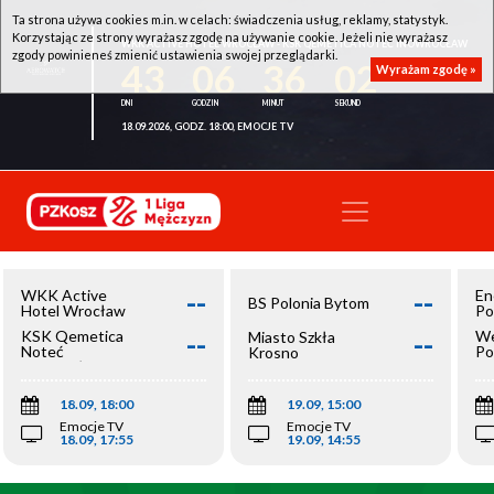
Ta strona używa cookies m.in. w celach: świadczenia usług, reklamy, statystyk.
Korzystając ze strony wyrażasz zgodę na używanie cookie. Jeżeli nie wyrażasz
WKK ACTIVE HOTEL WROCŁAW - KSK QEMETICA NOTEĆ INOWROCŁAW
zgody powinieneś zmienić ustawienia swojej przeglądarki.
43
06
36
02
Wyrażam zgodę »
18.09.2026, GODZ. 18:00, EMOCJE TV
--
--
WKK Active
En
BS Polonia Bytom
Hotel Wrocław
Po
--
--
KSK Qemetica
We
Miasto Szkła
Noteć
Po
Krosno
Inowrocław
Op
18.09, 18:00
19.09, 15:00
Emocje TV
Emocje TV
18.09, 17:55
19.09, 14:55