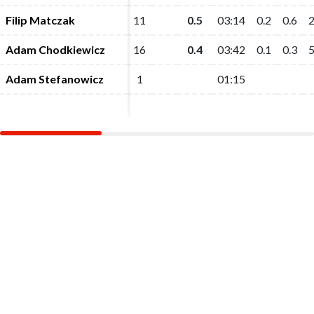
Filip Matczak
Filip Matczak
11
11
0.5
0.5
03:14
03:14
0.2
0.2
0.6
0.6
2
2
Adam Chodkiewicz
Adam Chodkiewicz
16
16
0.4
0.4
03:42
03:42
0.1
0.1
0.3
0.3
5
5
Adam Stefanowicz
Adam Stefanowicz
1
1
01:15
01:15