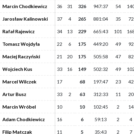
Marcin Chodkiewicz
Marcin Chodkiewicz
36
36
31
31
326
326
947:37
947:37
54
54
14
14
Jarosław Kalinowski
Jarosław Kalinowski
37
37
4
4
265
265
881:04
881:04
35
35
72
72
Rafał Rajewicz
Rafał Rajewicz
34
34
13
13
229
229
665:43
665:43
101
101
16
16
Tomasz Wojdyła
Tomasz Wojdyła
22
22
6
6
175
175
449:20
449:20
49
49
92
92
Maciej Raczyński
Maciej Raczyński
21
21
20
20
175
175
505:58
505:58
47
47
82
82
Wojciech Kus
Wojciech Kus
33
33
16
16
149
149
502:32
502:32
49
49
10
10
Marcel Wilczek
Marcel Wilczek
17
17
68
68
197:47
197:47
23
23
42
42
Artur Busz
Artur Busz
33
33
2
2
63
63
312:33
312:33
11
11
20
20
Marcin Wróbel
Marcin Wróbel
10
10
10
10
102:45
102:45
2
2
14
14
Adam Chodkiewicz
Adam Chodkiewicz
16
16
6
6
59:13
59:13
2
2
4
4
Filip Matczak
Filip Matczak
11
11
5
5
35:43
35:43
2
2
7
7