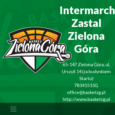
Intermarc
Zastal
Zielona
Góra
65-147
Zielona Góra
,
ul.
Urszuli 14 (za budynkiem
Startu)
783415150
,
office@basketzg.pl
http://www.basketzg.pl