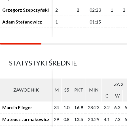
Grzegorz Szepczyński
Grzegorz Szepczyński
2
2
2
2
02:23
02:23
1
1
2
2
Adam Stefanowicz
Adam Stefanowicz
1
1
01:15
01:15
STATYSTYKI ŚREDNIE
ZA 2
ZA 2
ZAWODNIK
ZAWODNIK
M
M
S5
S5
PKT
PKT
MIN
MIN
C
C
W
W
Marcin Flieger
Marcin Flieger
34
34
1.0
1.0
16.9
16.9
28:23
28:23
3.2
3.2
6.3
6.3
5
5
Mateusz Jarmakowicz
Mateusz Jarmakowicz
29
29
0.8
0.8
12.5
12.5
23:29
23:29
4.1
4.1
7.3
7.3
5
5