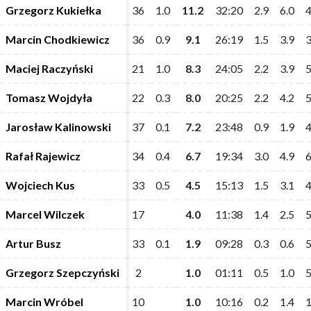
Grzegorz Kukiełka
Grzegorz Kukiełka
36
36
1.0
1.0
11.2
11.2
32:20
32:20
2.9
2.9
6.0
6.0
4
4
Marcin Chodkiewicz
Marcin Chodkiewicz
36
36
0.9
0.9
9.1
9.1
26:19
26:19
1.5
1.5
3.9
3.9
3
3
Maciej Raczyński
Maciej Raczyński
21
21
1.0
1.0
8.3
8.3
24:05
24:05
2.2
2.2
3.9
3.9
5
5
Tomasz Wojdyła
Tomasz Wojdyła
22
22
0.3
0.3
8.0
8.0
20:25
20:25
2.2
2.2
4.2
4.2
5
5
Jarosław Kalinowski
Jarosław Kalinowski
37
37
0.1
0.1
7.2
7.2
23:48
23:48
0.9
0.9
1.9
1.9
4
4
Rafał Rajewicz
Rafał Rajewicz
34
34
0.4
0.4
6.7
6.7
19:34
19:34
3.0
3.0
4.9
4.9
6
6
Wojciech Kus
Wojciech Kus
33
33
0.5
0.5
4.5
4.5
15:13
15:13
1.5
1.5
3.1
3.1
4
4
Marcel Wilczek
Marcel Wilczek
17
17
4.0
4.0
11:38
11:38
1.4
1.4
2.5
2.5
5
5
Artur Busz
Artur Busz
33
33
0.1
0.1
1.9
1.9
09:28
09:28
0.3
0.3
0.6
0.6
5
5
Grzegorz Szepczyński
Grzegorz Szepczyński
2
2
1.0
1.0
01:11
01:11
0.5
0.5
1.0
1.0
5
5
Marcin Wróbel
Marcin Wróbel
10
10
1.0
1.0
10:16
10:16
0.2
0.2
1.4
1.4
1
1