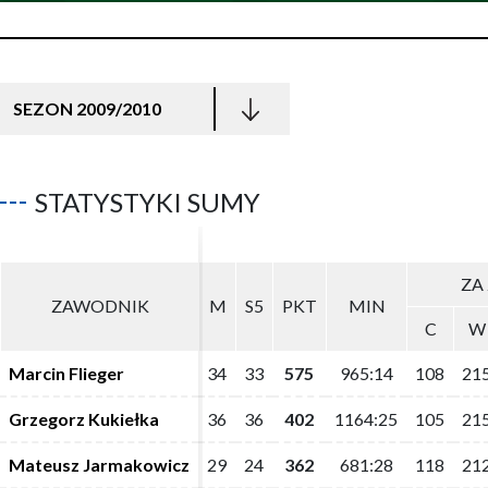
SEZON 2009/2010
STATYSTYKI SUMY
ZA 
ZA 
ZAWODNIK
ZAWODNIK
M
M
S5
S5
PKT
PKT
MIN
MIN
C
C
W
W
Marcin Flieger
Marcin Flieger
34
34
33
33
575
575
965:14
965:14
108
108
21
21
Grzegorz Kukiełka
Grzegorz Kukiełka
36
36
36
36
402
402
1164:25
1164:25
105
105
21
21
Mateusz Jarmakowicz
Mateusz Jarmakowicz
29
29
24
24
362
362
681:28
681:28
118
118
21
21