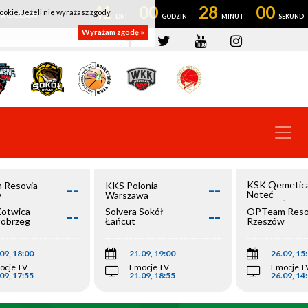
41
00
27
59
ookie. Jeżeli nie wyrażasz zgody
OWROCŁAW
Wyrażam zgodę »
--
--
KSK Qemetic
 Resovia
KKS Polonia
Noteć
w
Warszawa
Inowrocław
--
--
Kotwica
Solvera Sokół
OPTeam Reso
łobrzeg
Łańcut
Rzeszów
09, 18:00
21.09, 19:00
26.09, 15
ocje TV
Emocje TV
Emocje T
09, 17:55
21.09, 18:55
26.09, 14