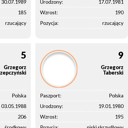
30.07.1989
Urodzony:
17.07.1981
185
Wzrost:
190
rzucający
Pozycja:
rzucający
5
9
Grzegorz
Grzegorz
zepczyński
Taberski
Polska
Paszport:
Polska
03.05.1988
Urodzony:
19.01.1980
206
Wzrost:
195
środkowy
Pozycja:
niski skrzydłowy