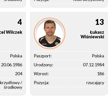
4
13
cel
Wilczek
Łukasz
Wiśniewski
Polska
Paszport:
Polska
20.06.1986
Urodzony:
07.12.1984
204
Wzrost:
186
skrzydłowy /
Pozycja:
rzucający
środkowy