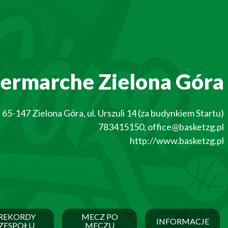
termarche Zielona Góra
65-147
Zielona Góra
,
ul. Urszuli 14 (za budynkiem Startu)
783415150
,
office@basketzg.pl
http://www.basketzg.pl
REKORDY
MECZ PO
INFORMACJE
ZESPOŁU
MECZU