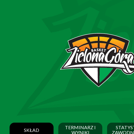
TERMINARZ I
STATYS
SKŁAD
WYNIKI
ZAWODN