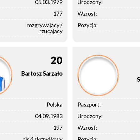
05.03.1979
Urodzony:
177
Wzrost:
rozgrywający /
Pozycja:
rzucający
20
Bartosz
Sarzało
S
Polska
Paszport:
04.09.1983
Urodzony:
197
Wzrost:
niski skrzydłowy
Pozycja: