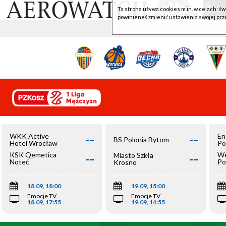
Ta strona używa cookies m.in. w celach: św
powinieneś zmienić ustawienia swojej prz
--
--
WKK Active
En
BS Polonia Bytom
Hotel Wrocław
Po
--
--
KSK Qemetica
We
Miasto Szkła
Noteć
Po
Krosno
Inowrocław
Op
18.09, 18:00
19.09, 15:00
Emocje TV
Emocje TV
18.09, 17:55
19.09, 14:55