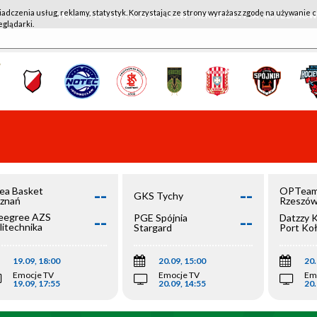
iadczenia usług, reklamy, statystyk. Korzystając ze strony wyrażasz zgodę na używanie c
WKK ACTIVE HOTEL WROCŁAW - KSK QEMETICA NOTEĆ IN
eglądarki.
--
--
ea Basket
OPTeam
GKS Tychy
znań
Rzeszó
--
--
egree AZS
PGE Spójnia
Datzzy 
litechnika
Stargard
Port Ko
olska
19.09, 18:00
20.09, 15:00
20.
Emocje TV
Emocje TV
Em
19.09, 17:55
20.09, 14:55
20.