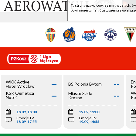
Ta strona używa cookies m.in. w celach: św
powinieneś zmienić ustawienia swojej prz
--
--
WKK Active
En
BS Polonia Bytom
Hotel Wrocław
Po
--
--
KSK Qemetica
We
Miasto Szkła
Noteć
Po
Krosno
Inowrocław
Op
18.09, 18:00
19.09, 15:00
Emocje TV
Emocje TV
18.09, 17:55
19.09, 14:55