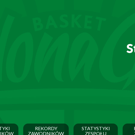
S
TYKI
REKORDY
STATYSTYKI
IKÓW
ZAWODNIKÓW
ZESPOŁU