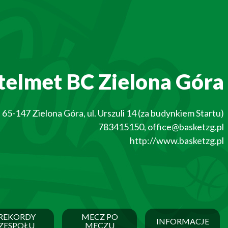
telmet BC Zielona Góra
65-147
Zielona Góra
,
ul. Urszuli 14 (za budynkiem Startu)
783415150
,
office@basketzg.pl
http://www.basketzg.pl
REKORDY
MECZ PO
INFORMACJE
ZESPOŁU
MECZU