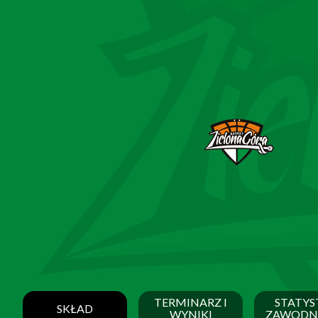
TERMINARZ I
STATYS
SKŁAD
WYNIKI
ZAWODN