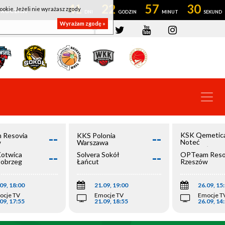
41
22
57
29
ookie. Jeżeli nie wyrażasz zgody
OWROCŁAW
Wyrażam zgodę »
--
--
KSK Qemetic
 Resovia
KKS Polonia
Noteć
w
Warszawa
Inowrocław
--
--
Kotwica
Solvera Sokół
OPTeam Reso
łobrzeg
Łańcut
Rzeszów
09, 18:00
21.09, 19:00
26.09, 15
ocje TV
Emocje TV
Emocje T
09, 17:55
21.09, 18:55
26.09, 14