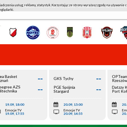
iadczenia usług, reklamy, statystyk. Korzystając ze strony wyrażasz zgodę na używanie c
WKK ACTIVE HOTEL WROCŁAW - KSK QEMETICA NOTEĆ IN
eglądarki.
--
--
ea Basket
OPTeam
GKS Tychy
znań
Rzeszó
--
--
egree AZS
PGE Spójnia
Datzzy 
litechnika
Stargard
Port Ko
olska
19.09, 18:00
20.09, 15:00
20.
Emocje TV
Emocje TV
Em
19.09, 17:55
20.09, 14:55
20.