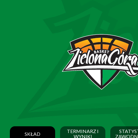
TERMINARZ I
STATYS
SKŁAD
WYNIKI
ZAWODN