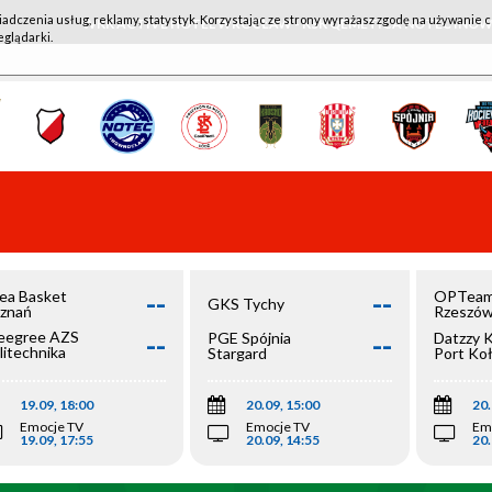
iadczenia usług, reklamy, statystyk. Korzystając ze strony wyrażasz zgodę na używanie c
WKK ACTIVE HOTEL WROCŁAW - KSK QEMETICA NOTEĆ IN
eglądarki.
--
--
ea Basket
OPTeam
GKS Tychy
znań
Rzeszó
--
--
egree AZS
PGE Spójnia
Datzzy 
litechnika
Stargard
Port Ko
olska
19.09, 18:00
20.09, 15:00
20.
Emocje TV
Emocje TV
Em
19.09, 17:55
20.09, 14:55
20.