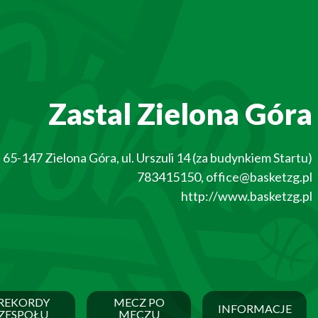
Zastal Zielona Góra
65-147
Zielona Góra
,
ul. Urszuli 14 (za budynkiem Startu)
783415150
,
office@basketzg.pl
http://www.basketzg.pl
REKORDY
MECZ PO
INFORMACJE
ZESPOŁU
MECZU