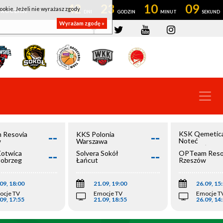
42
23
10
08
ookie. Jeżeli nie wyrażasz zgody
OWROCŁAW
Wyrażam zgodę »
--
--
KSK Qemetic
 Resovia
KKS Polonia
Noteć
w
Warszawa
Inowrocław
--
--
Kotwica
Solvera Sokół
OPTeam Reso
łobrzeg
Łańcut
Rzeszów
09, 18:00
21.09, 19:00
26.09, 15
ocje TV
Emocje TV
Emocje T
09, 17:55
21.09, 18:55
26.09, 14