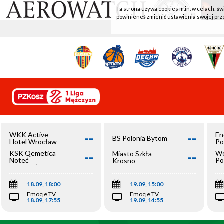
Ta strona używa cookies m.in. w celach: św
powinieneś zmienić ustawienia swojej prz
--
--
WKK Active
En
BS Polonia Bytom
Hotel Wrocław
Po
--
--
KSK Qemetica
We
Miasto Szkła
Noteć
Po
Krosno
Inowrocław
Op
18.09, 18:00
19.09, 15:00
Emocje TV
Emocje TV
18.09, 17:55
19.09, 14:55