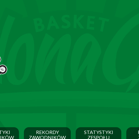
TYKI
REKORDY
STATYSTYKI
IKÓW
ZAWODNIKÓW
ZESPOŁU