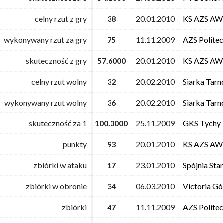
celny rzut z gry
celny rzut z gry
38
38
20.01.2010
20.01.2010
KS AZS AW
KS AZS AW
wykonywany rzut za gry
wykonywany rzut za gry
75
75
11.11.2009
11.11.2009
AZS Polite
AZS Polite
skuteczność z gry
skuteczność z gry
57.6000
57.6000
20.01.2010
20.01.2010
KS AZS AW
KS AZS AW
celny rzut wolny
celny rzut wolny
32
32
20.02.2010
20.02.2010
Siarka Tar
Siarka Tar
wykonywany rzut wolny
wykonywany rzut wolny
36
36
20.02.2010
20.02.2010
Siarka Tar
Siarka Tar
skuteczność za 1
skuteczność za 1
100.0000
100.0000
25.11.2009
25.11.2009
GKS Tychy
GKS Tychy
punkty
punkty
93
93
20.01.2010
20.01.2010
KS AZS AW
KS AZS AW
zbiórki w ataku
zbiórki w ataku
17
17
23.01.2010
23.01.2010
Spójnia Sta
Spójnia Sta
zbiórki w obronie
zbiórki w obronie
34
34
06.03.2010
06.03.2010
Victoria G
Victoria G
zbiórki
zbiórki
47
47
11.11.2009
11.11.2009
AZS Polite
AZS Polite