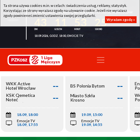
Ta strona używa cookies m.in. w celach: świadczenia usług, reklamy, statystyk.
Korzystając ze strony wyrażasz zgodę na używanie cookie. Jeżeli nie wyrażasz
WKK ACTIVE HOTEL WROCŁAW - KSK QEMETICA NOTEĆ INOWROCŁAW
zgody powinieneś zmienić ustawienia swojej przeglądarki.
43
11
53
25
Wyrażam zgodę »
18.09.2026, GODZ. 18:00, EMOCJE TV
--
--
WKK Active
En
BS Polonia Bytom
Hotel Wrocław
Po
--
--
KSK Qemetica
We
Miasto Szkła
Noteć
Po
Krosno
Inowrocław
Op
18.09, 18:00
19.09, 15:00
Emocje TV
Emocje TV
18.09, 17:55
19.09, 14:55