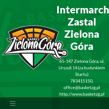
Intermarc
Zastal
Zielona
Góra
65-147
Zielona Góra
,
ul.
Urszuli 14 (za budynkiem
Startu)
783415150
,
office@basketzg.pl
http://www.basketzg.pl