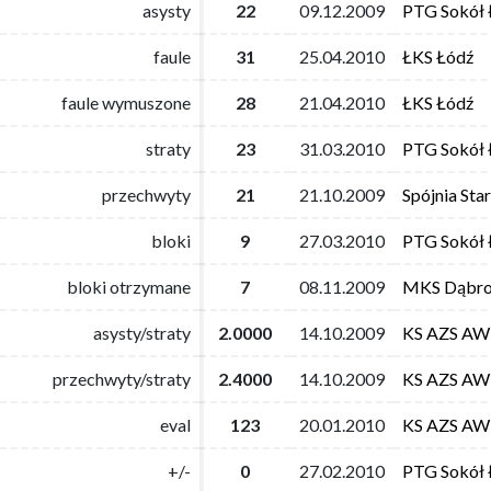
asysty
asysty
22
22
09.12.2009
09.12.2009
PTG Sokół 
PTG Sokół 
faule
faule
31
31
25.04.2010
25.04.2010
ŁKS Łódź
ŁKS Łódź
faule wymuszone
faule wymuszone
28
28
21.04.2010
21.04.2010
ŁKS Łódź
ŁKS Łódź
straty
straty
23
23
31.03.2010
31.03.2010
PTG Sokół 
PTG Sokół 
przechwyty
przechwyty
21
21
21.10.2009
21.10.2009
Spójnia Sta
Spójnia Sta
bloki
bloki
9
9
27.03.2010
27.03.2010
PTG Sokół 
PTG Sokół 
bloki otrzymane
bloki otrzymane
7
7
08.11.2009
08.11.2009
MKS Dąbro
MKS Dąbro
asysty/straty
asysty/straty
2.0000
2.0000
14.10.2009
14.10.2009
KS AZS AW
KS AZS AW
przechwyty/straty
przechwyty/straty
2.4000
2.4000
14.10.2009
14.10.2009
KS AZS AW
KS AZS AW
eval
eval
123
123
20.01.2010
20.01.2010
KS AZS AW
KS AZS AW
+/-
+/-
0
0
27.02.2010
27.02.2010
PTG Sokół 
PTG Sokół 