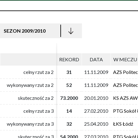
SEZON 2009/2010
REKORD
REKORD
DATA
DATA
W MECZU 
W MECZU 
celny rzut za 2
celny rzut za 2
31
31
11.11.2009
11.11.2009
AZS Polite
AZS Polite
wykonywany rzut za 2
wykonywany rzut za 2
52
52
11.11.2009
11.11.2009
AZS Polite
AZS Polite
skuteczność za 2
skuteczność za 2
73.2000
73.2000
20.01.2010
20.01.2010
KS AZS AW
KS AZS AW
celny rzut za 3
celny rzut za 3
14
14
27.02.2010
27.02.2010
PTG Sokół 
PTG Sokół 
wykonywany rzut za 3
wykonywany rzut za 3
32
32
25.04.2010
25.04.2010
ŁKS Łódź
ŁKS Łódź
skuteczność za 3
skuteczność za 3
54.2000
54.2000
27.03.2010
27.03.2010
PTG Sokół 
PTG Sokół 