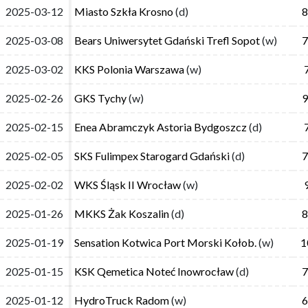
2025-03-12
2025-03-12
Miasto Szkła Krosno
Miasto Szkła Krosno
(d)
(d)
8
8
2025-03-08
2025-03-08
Bears Uniwersytet Gdański Trefl Sopot
Bears Uniwersytet Gdański Trefl Sopot
(w)
(w)
7
7
2025-03-02
2025-03-02
KKS Polonia Warszawa
KKS Polonia Warszawa
(w)
(w)
2025-02-26
2025-02-26
GKS Tychy
GKS Tychy
(w)
(w)
9
9
2025-02-15
2025-02-15
Enea Abramczyk Astoria Bydgoszcz
Enea Abramczyk Astoria Bydgoszcz
(d)
(d)
2025-02-05
2025-02-05
SKS Fulimpex Starogard Gdański
SKS Fulimpex Starogard Gdański
(d)
(d)
7
7
2025-02-02
2025-02-02
WKS Śląsk II Wrocław
WKS Śląsk II Wrocław
(w)
(w)
2025-01-26
2025-01-26
MKKS Żak Koszalin
MKKS Żak Koszalin
(d)
(d)
8
8
2025-01-19
2025-01-19
Sensation Kotwica Port Morski Kołob.
Sensation Kotwica Port Morski Kołob.
(w)
(w)
1
1
2025-01-15
2025-01-15
KSK Qemetica Noteć Inowrocław
KSK Qemetica Noteć Inowrocław
(d)
(d)
7
7
2025-01-12
2025-01-12
HydroTruck Radom
HydroTruck Radom
(w)
(w)
6
6