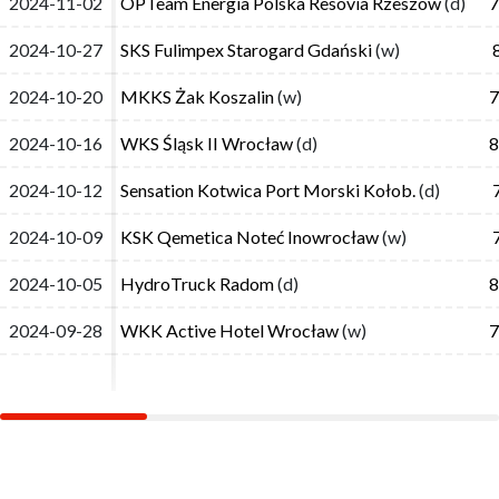
2024-11-02
2024-11-02
OPTeam Energia Polska Resovia Rzeszów
OPTeam Energia Polska Resovia Rzeszów
(d)
(d)
7
7
2024-10-27
2024-10-27
SKS Fulimpex Starogard Gdański
SKS Fulimpex Starogard Gdański
(w)
(w)
2024-10-20
2024-10-20
MKKS Żak Koszalin
MKKS Żak Koszalin
(w)
(w)
7
7
2024-10-16
2024-10-16
WKS Śląsk II Wrocław
WKS Śląsk II Wrocław
(d)
(d)
8
8
2024-10-12
2024-10-12
Sensation Kotwica Port Morski Kołob.
Sensation Kotwica Port Morski Kołob.
(d)
(d)
2024-10-09
2024-10-09
KSK Qemetica Noteć Inowrocław
KSK Qemetica Noteć Inowrocław
(w)
(w)
2024-10-05
2024-10-05
HydroTruck Radom
HydroTruck Radom
(d)
(d)
8
8
2024-09-28
2024-09-28
WKK Active Hotel Wrocław
WKK Active Hotel Wrocław
(w)
(w)
7
7