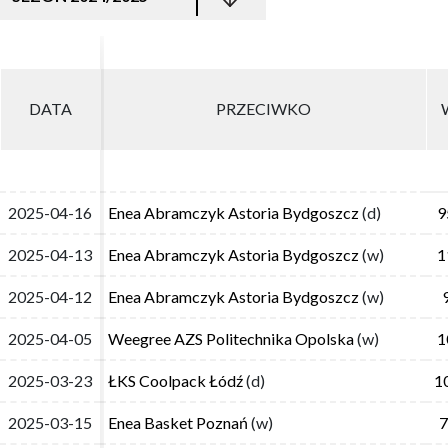
DATA
DATA
PRZECIWKO
PRZECIWKO
2025-04-16
2025-04-16
Enea Abramczyk Astoria Bydgoszcz
Enea Abramczyk Astoria Bydgoszcz
(d)
(d)
9
9
2025-04-13
2025-04-13
Enea Abramczyk Astoria Bydgoszcz
Enea Abramczyk Astoria Bydgoszcz
(w)
(w)
1
1
2025-04-12
2025-04-12
Enea Abramczyk Astoria Bydgoszcz
Enea Abramczyk Astoria Bydgoszcz
(w)
(w)
2025-04-05
2025-04-05
Weegree AZS Politechnika Opolska
Weegree AZS Politechnika Opolska
(w)
(w)
1
1
2025-03-23
2025-03-23
ŁKS Coolpack Łódź
ŁKS Coolpack Łódź
(d)
(d)
1
1
2025-03-15
2025-03-15
Enea Basket Poznań
Enea Basket Poznań
(w)
(w)
7
7