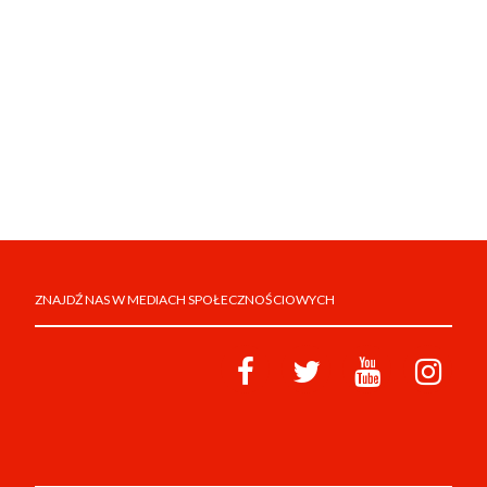
ZNAJDŹ NAS W MEDIACH SPOŁECZNOŚCIOWYCH