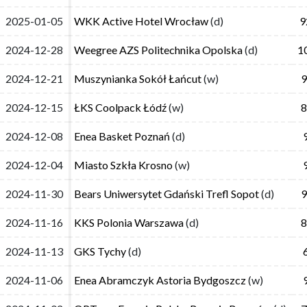
2025-01-05
2025-01-05
WKK Active Hotel Wrocław
WKK Active Hotel Wrocław
(d)
(d)
9
9
2024-12-28
2024-12-28
Weegree AZS Politechnika Opolska
Weegree AZS Politechnika Opolska
(d)
(d)
1
1
2024-12-21
2024-12-21
Muszynianka Sokół Łańcut
Muszynianka Sokół Łańcut
(w)
(w)
9
9
2024-12-15
2024-12-15
ŁKS Coolpack Łódź
ŁKS Coolpack Łódź
(w)
(w)
8
8
2024-12-08
2024-12-08
Enea Basket Poznań
Enea Basket Poznań
(d)
(d)
2024-12-04
2024-12-04
Miasto Szkła Krosno
Miasto Szkła Krosno
(w)
(w)
2024-11-30
2024-11-30
Bears Uniwersytet Gdański Trefl Sopot
Bears Uniwersytet Gdański Trefl Sopot
(d)
(d)
9
9
2024-11-16
2024-11-16
KKS Polonia Warszawa
KKS Polonia Warszawa
(d)
(d)
8
8
2024-11-13
2024-11-13
GKS Tychy
GKS Tychy
(d)
(d)
2024-11-06
2024-11-06
Enea Abramczyk Astoria Bydgoszcz
Enea Abramczyk Astoria Bydgoszcz
(w)
(w)