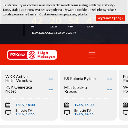
Ta strona używa cookies m.in. w celach: świadczenia usług, reklamy, statystyk.
Korzystając ze strony wyrażasz zgodę na używanie cookie. Jeżeli nie wyrażasz
WKK ACTIVE HOTEL WROCŁAW - KSK QEMETICA NOTEĆ INOWROCŁAW
zgody powinieneś zmienić ustawienia swojej przeglądarki.
42
20
54
47
Wyrażam zgodę »
18.09.2026, GODZ. 18:00, EMOCJE TV
--
--
WKK Active
En
BS Polonia Bytom
Hotel Wrocław
Po
--
--
KSK Qemetica
We
Miasto Szkła
Noteć
Po
Krosno
Inowrocław
Op
18.09, 18:00
19.09, 15:00
Emocje TV
Emocje TV
18.09, 17:55
19.09, 14:55