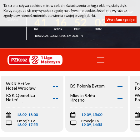
Ta strona używa cookies m.in. w celach: świadczenia usług, reklamy, statystyk.
Korzystając ze strony wyrażasz zgodę na używanie cookie. Jeżeli nie wyrażasz
WKK ACTIVE HOTEL WROCŁAW - KSK QEMETICA NOTEĆ INOWROCŁAW
zgody powinieneś zmienić ustawienia swojej przeglądarki.
41
16
52
03
Wyrażam zgodę »
18.09.2026, GODZ. 18:00, EMOCJE TV
--
--
WKK Active
En
BS Polonia Bytom
Hotel Wrocław
Po
--
--
KSK Qemetica
We
Miasto Szkła
Noteć
Po
Krosno
Inowrocław
Op
18.09, 18:00
19.09, 15:00
Emocje TV
Emocje TV
18.09, 17:55
19.09, 14:55