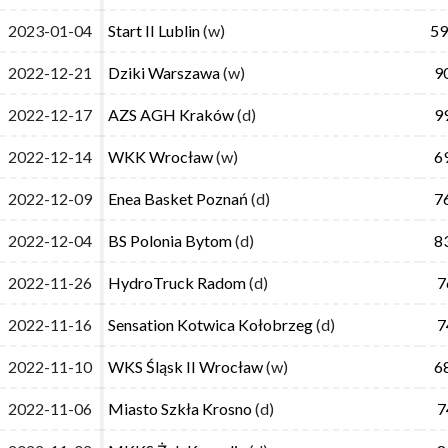
2023-01-04
2023-01-04
Start II Lublin
Start II Lublin
(w)
(w)
59
59
2022-12-21
2022-12-21
Dziki Warszawa
Dziki Warszawa
(w)
(w)
9
9
2022-12-17
2022-12-17
AZS AGH Kraków
AZS AGH Kraków
(d)
(d)
9
9
2022-12-14
2022-12-14
WKK Wrocław
WKK Wrocław
(w)
(w)
6
6
2022-12-09
2022-12-09
Enea Basket Poznań
Enea Basket Poznań
(d)
(d)
7
7
2022-12-04
2022-12-04
BS Polonia Bytom
BS Polonia Bytom
(d)
(d)
8
8
2022-11-26
2022-11-26
HydroTruck Radom
HydroTruck Radom
(d)
(d)
7
7
2022-11-16
2022-11-16
Sensation Kotwica Kołobrzeg
Sensation Kotwica Kołobrzeg
(d)
(d)
7
7
2022-11-10
2022-11-10
WKS Śląsk II Wrocław
WKS Śląsk II Wrocław
(w)
(w)
6
6
2022-11-06
2022-11-06
Miasto Szkła Krosno
Miasto Szkła Krosno
(d)
(d)
7
7