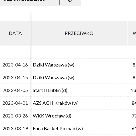
DATA
DATA
PRZECIWKO
PRZECIWKO
W
W
2023-04-16
2023-04-16
Dziki Warszawa
Dziki Warszawa
(w)
(w)
8
8
2023-04-15
2023-04-15
Dziki Warszawa
Dziki Warszawa
(w)
(w)
8
8
2023-04-05
2023-04-05
Start II Lublin
Start II Lublin
(d)
(d)
13
13
2023-04-01
2023-04-01
AZS AGH Kraków
AZS AGH Kraków
(w)
(w)
8
8
2023-03-26
2023-03-26
WKK Wrocław
WKK Wrocław
(d)
(d)
7
7
2023-03-19
2023-03-19
Enea Basket Poznań
Enea Basket Poznań
(w)
(w)
6
6