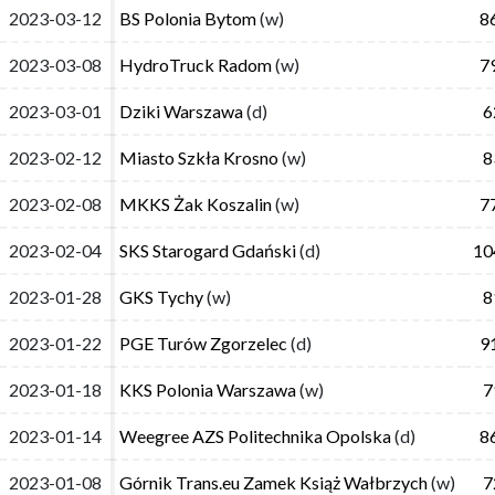
2023-03-12
2023-03-12
BS Polonia Bytom
BS Polonia Bytom
(w)
(w)
8
8
2023-03-08
2023-03-08
HydroTruck Radom
HydroTruck Radom
(w)
(w)
7
7
2023-03-01
2023-03-01
Dziki Warszawa
Dziki Warszawa
(d)
(d)
6
6
2023-02-12
2023-02-12
Miasto Szkła Krosno
Miasto Szkła Krosno
(w)
(w)
8
8
2023-02-08
2023-02-08
MKKS Żak Koszalin
MKKS Żak Koszalin
(w)
(w)
7
7
2023-02-04
2023-02-04
SKS Starogard Gdański
SKS Starogard Gdański
(d)
(d)
10
10
2023-01-28
2023-01-28
GKS Tychy
GKS Tychy
(w)
(w)
8
8
2023-01-22
2023-01-22
PGE Turów Zgorzelec
PGE Turów Zgorzelec
(d)
(d)
9
9
2023-01-18
2023-01-18
KKS Polonia Warszawa
KKS Polonia Warszawa
(w)
(w)
7
7
2023-01-14
2023-01-14
Weegree AZS Politechnika Opolska
Weegree AZS Politechnika Opolska
(d)
(d)
8
8
2023-01-08
2023-01-08
Górnik Trans.eu Zamek Książ Wałbrzych
Górnik Trans.eu Zamek Książ Wałbrzych
(w)
(w)
7
7