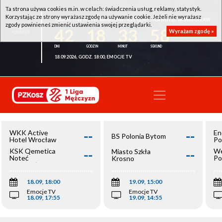
Ta strona używa cookies m.in. w celach: świadczenia usług, reklamy, statystyk.
Korzystając ze strony wyrażasz zgodę na używanie cookie. Jeżeli nie wyrażasz
WKK ACTIVE HOTEL WROCŁAW - KSK QEMETICA NOTEĆ INOWROCŁAW
zgody powinieneś zmienić ustawienia swojej przeglądarki.
42
18
33
57
Wyrażam zgodę »
18.09.2026, GODZ. 18:00, EMOCJE TV
--
--
WKK Active
En
BS Polonia Bytom
Hotel Wrocław
Po
--
--
KSK Qemetica
We
Miasto Szkła
Noteć
Po
Krosno
Inowrocław
Op
18.09, 18:00
19.09, 15:00
Emocje TV
Emocje TV
18.09, 17:55
19.09, 14:55