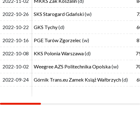
2022-11-02
2022-11-02
MKKS Żak Koszalin
MKKS Żak Koszalin
(d)
(d)
8
8
2022-10-26
2022-10-26
SKS Starogard Gdański
SKS Starogard Gdański
(w)
(w)
7
7
2022-10-22
2022-10-22
GKS Tychy
GKS Tychy
(d)
(d)
6
6
2022-10-16
2022-10-16
PGE Turów Zgorzelec
PGE Turów Zgorzelec
(w)
(w)
8
8
2022-10-08
2022-10-08
KKS Polonia Warszawa
KKS Polonia Warszawa
(d)
(d)
7
7
2022-10-02
2022-10-02
Weegree AZS Politechnika Opolska
Weegree AZS Politechnika Opolska
(w)
(w)
7
7
2022-09-24
2022-09-24
Górnik Trans.eu Zamek Książ Wałbrzych
Górnik Trans.eu Zamek Książ Wałbrzych
(d)
(d)
6
6