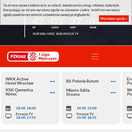
Ta strona używa cookies m.in. w celach: świadczenia usług, reklamy, statystyk.
Korzystając ze strony wyrażasz zgodę na używanie cookie. Jeżeli nie wyrażasz
WKK ACTIVE HOTEL WROCŁAW - KSK QEMETICA NOTEĆ INOWROCŁAW
zgody powinieneś zmienić ustawienia swojej przeglądarki.
42
03
27
03
Wyrażam zgodę »
18.09.2026, GODZ. 18:00, EMOCJE TV
--
--
WKK Active
En
BS Polonia Bytom
Hotel Wrocław
Po
--
--
KSK Qemetica
We
Miasto Szkła
Noteć
Po
Krosno
Inowrocław
Op
18.09, 18:00
19.09, 15:00
Emocje TV
Emocje TV
18.09, 17:55
19.09, 14:55