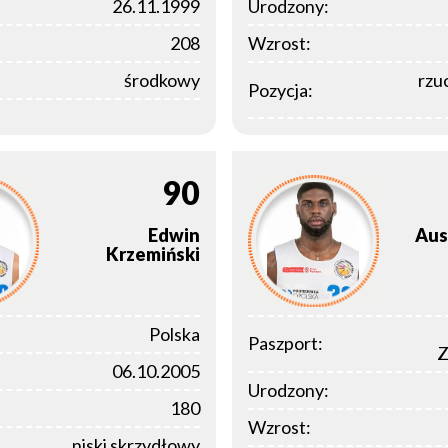
26.11.1999
Urodzony:
208
Wzrost:
środkowy
rzuc
Pozycja:
90
Edwin
Aus
Krzemiński
Polska
Paszport:
Z
06.10.2005
Urodzony:
180
Wzrost:
niski skrzydłowy