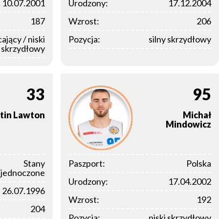
10.07.2001
Urodzony:
17.12.2004
187
Wzrost:
206
ający / niski
Pozycja:
silny skrzydłowy
skrzydłowy
33
95
tin
Lawton
Michał
Mindowicz
Stany
Paszport:
Polska
jednoczone
Urodzony:
17.04.2002
26.07.1996
Wzrost:
192
204
Pozycja:
niski skrzydłowy