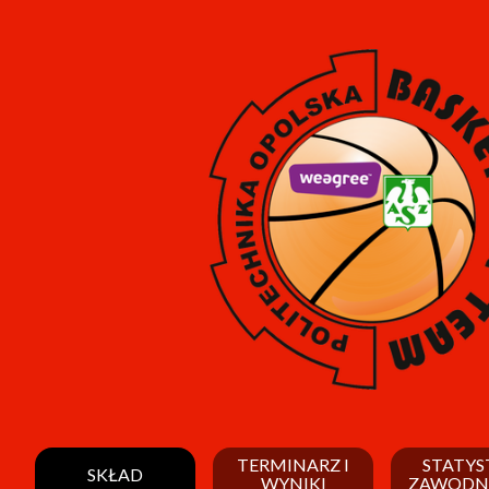
TERMINARZ I
STATYS
SKŁAD
WYNIKI
ZAWODN