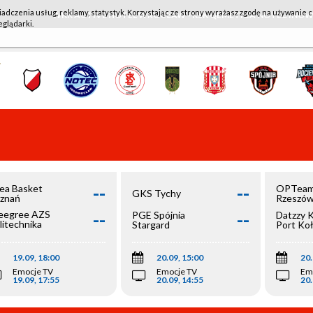
iadczenia usług, reklamy, statystyk. Korzystając ze strony wyrażasz zgodę na używanie c
WKK ACTIVE HOTEL WROCŁAW - KSK QEMETICA NOTEĆ IN
eglądarki.
--
--
ea Basket
OPTeam
GKS Tychy
znań
Rzeszó
--
--
egree AZS
PGE Spójnia
Datzzy 
litechnika
Stargard
Port Ko
olska
19.09, 18:00
20.09, 15:00
20.
Emocje TV
Emocje TV
Em
19.09, 17:55
20.09, 14:55
20.