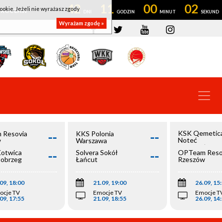
42
11
00
02
ookie. Jeżeli nie wyrażasz zgody
OWROCŁAW
Wyrażam zgodę »
--
--
KSK Qemetic
 Resovia
KKS Polonia
Noteć
w
Warszawa
Inowrocław
--
--
Kotwica
Solvera Sokół
OPTeam Reso
łobrzeg
Łańcut
Rzeszów
09, 18:00
21.09, 19:00
26.09, 15
ocje TV
Emocje TV
Emocje T
09, 17:55
21.09, 18:55
26.09, 14