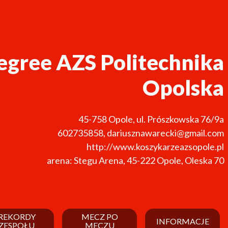
gree AZS Politechnika
Opolska
45-758
Opole
,
ul. Prószkowska 76/9a
602735858
,
dariusznawarecki@gmail.com
http://www.koszykarzeazsopole.pl
arena: Stegu Arena, 45-222 Opole, Oleska 70
REKORDY
MECZ PO
INFORMACJE
ZESPOŁU
MECZU