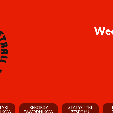
Wee
TYKI
REKORDY
STATYSTYKI
IKÓW
ZAWODNIKÓW
ZESPOŁU