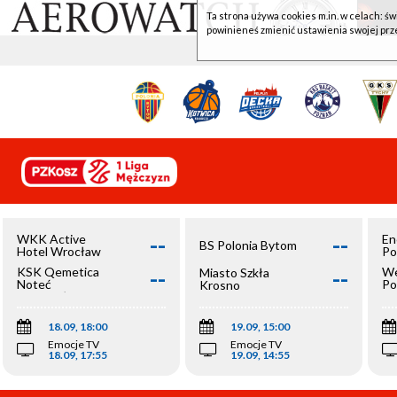
Ta strona używa cookies m.in. w celach: św
powinieneś zmienić ustawienia swojej prz
--
--
WKK Active
En
BS Polonia Bytom
Hotel Wrocław
Po
--
--
KSK Qemetica
We
Miasto Szkła
Noteć
Po
Krosno
Inowrocław
Op
18.09, 18:00
19.09, 15:00
Emocje TV
Emocje TV
18.09, 17:55
19.09, 14:55