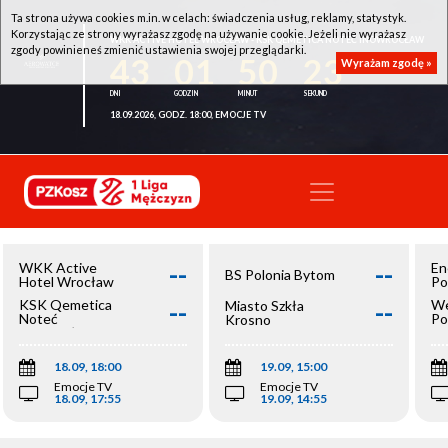
Ta strona używa cookies m.in. w celach: świadczenia usług, reklamy, statystyk.
Korzystając ze strony wyrażasz zgodę na używanie cookie. Jeżeli nie wyrażasz
WKK ACTIVE HOTEL WROCŁAW - KSK QEMETICA NOTEĆ INOWROCŁAW
zgody powinieneś zmienić ustawienia swojej przeglądarki.
43
01
50
23
Wyrażam zgodę »
18.09.2026, GODZ. 18:00, EMOCJE TV
--
--
WKK Active
En
BS Polonia Bytom
Hotel Wrocław
Po
--
--
KSK Qemetica
We
Miasto Szkła
Noteć
Po
Krosno
Inowrocław
Op
18.09, 18:00
19.09, 15:00
Emocje TV
Emocje TV
18.09, 17:55
19.09, 14:55