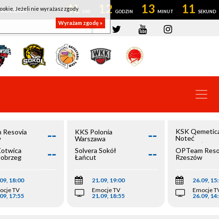
41
12
13
11
ookie. Jeżeli nie wyrażasz zgody
OWROCŁAW
Wyrażam zgodę »
--
--
KSK Qemetic
 Resovia
KKS Polonia
Noteć
w
Warszawa
Inowrocław
--
--
Kotwica
Solvera Sokół
OPTeam Reso
łobrzeg
Łańcut
Rzeszów
09, 18:00
21.09, 19:00
26.09, 15
ocje TV
Emocje TV
Emocje T
09, 17:55
21.09, 18:55
26.09, 14