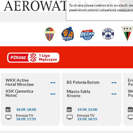
Ta strona używa cookies m.in. w celach: św
powinieneś zmienić ustawienia swojej prz
--
--
WKK Active
En
BS Polonia Bytom
Hotel Wrocław
Po
--
--
KSK Qemetica
We
Miasto Szkła
Noteć
Po
Krosno
Inowrocław
Op
18.09, 18:00
19.09, 15:00
Emocje TV
Emocje TV
18.09, 17:55
19.09, 14:55