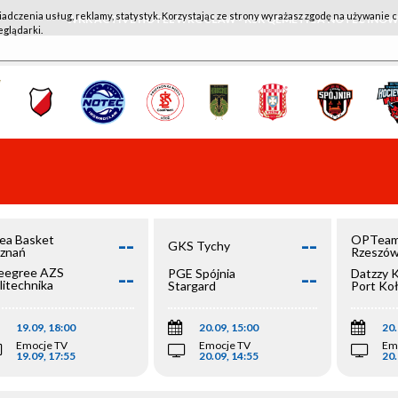
iadczenia usług, reklamy, statystyk. Korzystając ze strony wyrażasz zgodę na używanie c
WKK ACTIVE HOTEL WROCŁAW - KSK QEMETICA NOTEĆ IN
eglądarki.
--
--
ea Basket
OPTeam
GKS Tychy
znań
Rzeszó
--
--
egree AZS
PGE Spójnia
Datzzy 
litechnika
Stargard
Port Ko
olska
19.09, 18:00
20.09, 15:00
20.
Emocje TV
Emocje TV
Em
19.09, 17:55
20.09, 14:55
20.