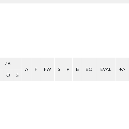
ZB
A
F
FW
S
P
B
BO
EVAL
+/-
O
S