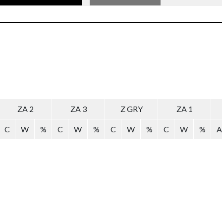
ZA 2
ZA 3
Z GRY
ZA 1
C
W
%
C
W
%
C
W
%
C
W
%
A