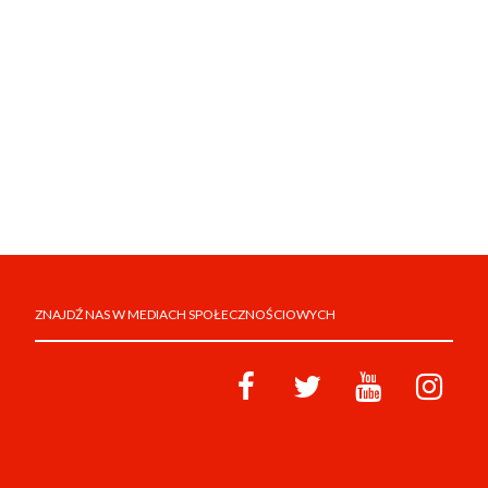
ZNAJDŹ NAS W MEDIACH SPOŁECZNOŚCIOWYCH