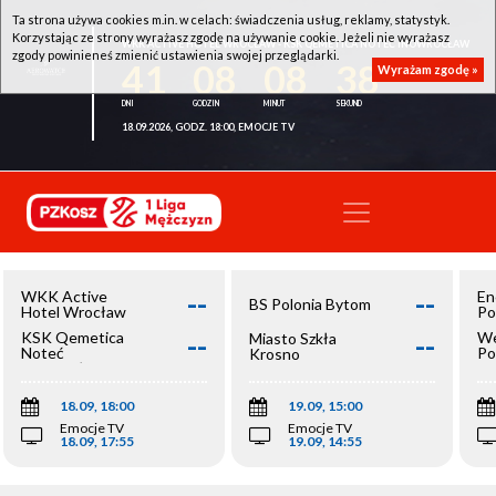
Ta strona używa cookies m.in. w celach: świadczenia usług, reklamy, statystyk.
Korzystając ze strony wyrażasz zgodę na używanie cookie. Jeżeli nie wyrażasz
WKK ACTIVE HOTEL WROCŁAW - KSK QEMETICA NOTEĆ INOWROCŁAW
zgody powinieneś zmienić ustawienia swojej przeglądarki.
41
08
08
38
Wyrażam zgodę »
18.09.2026, GODZ. 18:00, EMOCJE TV
--
--
WKK Active
En
BS Polonia Bytom
Hotel Wrocław
Po
--
--
KSK Qemetica
We
Miasto Szkła
Noteć
Po
Krosno
Inowrocław
Op
18.09, 18:00
19.09, 15:00
Emocje TV
Emocje TV
18.09, 17:55
19.09, 14:55