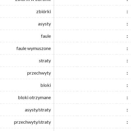
zbiórki
zbiórki
:
:
asysty
asysty
:
:
faule
faule
:
:
faule wymuszone
faule wymuszone
:
:
straty
straty
:
:
przechwyty
przechwyty
:
:
bloki
bloki
:
:
bloki otrzymane
bloki otrzymane
:
:
asysty/straty
asysty/straty
:
:
przechwyty/straty
przechwyty/straty
:
: