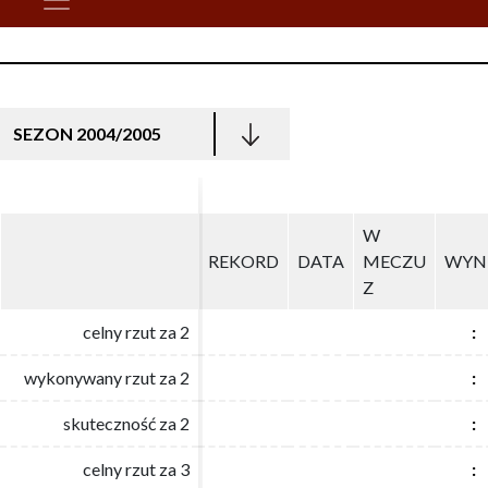
SEZON 2004/2005
W
W
REKORD
REKORD
DATA
DATA
MECZU
MECZU
WYN
WYN
Z
Z
celny rzut za 2
celny rzut za 2
:
:
wykonywany rzut za 2
wykonywany rzut za 2
:
:
skuteczność za 2
skuteczność za 2
:
:
celny rzut za 3
celny rzut za 3
:
: