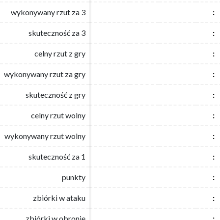
wykonywany rzut za 3
wykonywany rzut za 3
:
:
skuteczność za 3
skuteczność za 3
:
:
celny rzut z gry
celny rzut z gry
:
:
wykonywany rzut za gry
wykonywany rzut za gry
:
:
skuteczność z gry
skuteczność z gry
:
:
celny rzut wolny
celny rzut wolny
:
:
wykonywany rzut wolny
wykonywany rzut wolny
:
:
skuteczność za 1
skuteczność za 1
:
:
punkty
punkty
:
:
zbiórki w ataku
zbiórki w ataku
:
:
zbiórki w obronie
zbiórki w obronie
:
: