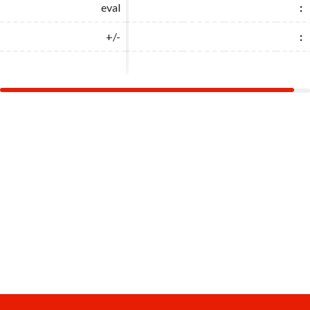
eval
eval
:
:
+/-
+/-
:
: