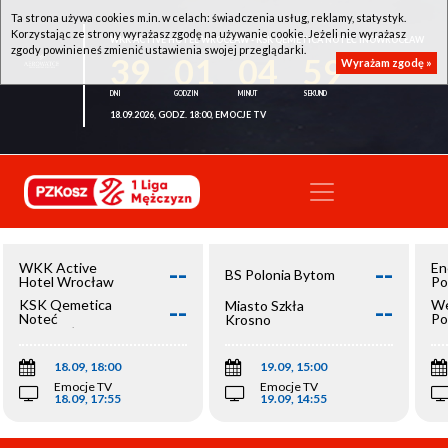
Ta strona używa cookies m.in. w celach: świadczenia usług, reklamy, statystyk.
Korzystając ze strony wyrażasz zgodę na używanie cookie. Jeżeli nie wyrażasz
WKK ACTIVE HOTEL WROCŁAW - KSK QEMETICA NOTEĆ INOWROCŁAW
zgody powinieneś zmienić ustawienia swojej przeglądarki.
39
01
04
58
Wyrażam zgodę »
18.09.2026, GODZ. 18:00, EMOCJE TV
--
--
WKK Active
En
BS Polonia Bytom
Hotel Wrocław
Po
--
--
KSK Qemetica
We
Miasto Szkła
Noteć
Po
Krosno
Inowrocław
Op
18.09, 18:00
19.09, 15:00
Emocje TV
Emocje TV
18.09, 17:55
19.09, 14:55