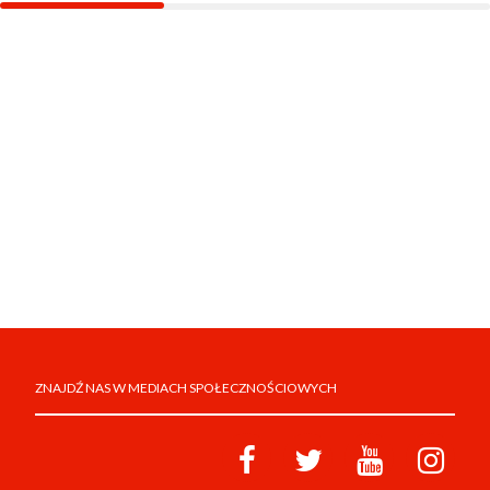
ZNAJDŹ NAS W MEDIACH SPOŁECZNOŚCIOWYCH