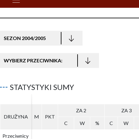
SEZON 2004/2005
WYBIERZ PRZECIWNIKA:
STATYSTYKI SUMY
ZA 2
ZA 2
ZA 3
ZA 3
DRUŻYNA
DRUŻYNA
M
M
PKT
PKT
C
C
W
W
%
%
C
C
W
W
Przeciwnicy
Przeciwnicy