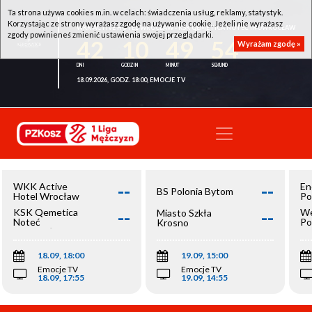
Ta strona używa cookies m.in. w celach: świadczenia usług, reklamy, statystyk.
Korzystając ze strony wyrażasz zgodę na używanie cookie. Jeżeli nie wyrażasz
WKK ACTIVE HOTEL WROCŁAW - KSK QEMETICA NOTEĆ INOWROCŁAW
zgody powinieneś zmienić ustawienia swojej przeglądarki.
42
10
49
54
Wyrażam zgodę »
18.09.2026, GODZ. 18:00, EMOCJE TV
--
--
WKK Active
En
BS Polonia Bytom
Hotel Wrocław
Po
--
--
KSK Qemetica
We
Miasto Szkła
Noteć
Po
Krosno
Inowrocław
Op
18.09, 18:00
19.09, 15:00
Emocje TV
Emocje TV
18.09, 17:55
19.09, 14:55