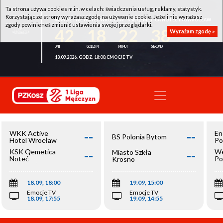
Ta strona używa cookies m.in. w celach: świadczenia usług, reklamy, statystyk.
Korzystając ze strony wyrażasz zgodę na używanie cookie. Jeżeli nie wyrażasz
WKK ACTIVE HOTEL WROCŁAW - KSK QEMETICA NOTEĆ INOWROCŁAW
zgody powinieneś zmienić ustawienia swojej przeglądarki.
42
18
22
38
Wyrażam zgodę »
18.09.2026, GODZ. 18:00, EMOCJE TV
--
--
WKK Active
En
BS Polonia Bytom
Hotel Wrocław
Po
--
--
KSK Qemetica
We
Miasto Szkła
Noteć
Po
Krosno
Inowrocław
Op
18.09, 18:00
19.09, 15:00
Emocje TV
Emocje TV
18.09, 17:55
19.09, 14:55