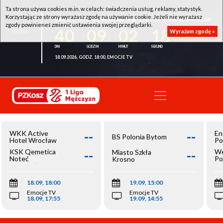
Ta strona używa cookies m.in. w celach: świadczenia usług, reklamy, statystyk.
Korzystając ze strony wyrażasz zgodę na używanie cookie. Jeżeli nie wyrażasz
WKK ACTIVE HOTEL WROCŁAW - KSK QEMETICA NOTEĆ INOWROCŁAW
zgody powinieneś zmienić ustawienia swojej przeglądarki.
40
09
02
18
Wyrażam zgodę »
18.09.2026, GODZ. 18:00, EMOCJE TV
--
--
WKK Active
En
BS Polonia Bytom
Hotel Wrocław
Po
--
--
KSK Qemetica
We
Miasto Szkła
Noteć
Po
Krosno
Inowrocław
Op
18.09, 18:00
19.09, 15:00
Emocje TV
Emocje TV
18.09, 17:55
19.09, 14:55