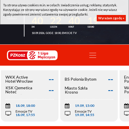
Ta strona używa cookies m.in. w celach: świadczenia usług, reklamy, statystyk.
Korzystając ze strony wyrażasz zgodę na używanie cookie. Jeżeli nie wyrażasz
WKK ACTIVE HOTEL WROCŁAW - KSK QEMETICA NOTEĆ INOWROCŁAW
zgody powinieneś zmienić ustawienia swojej przeglądarki.
40
22
40
19
Wyrażam zgodę »
18.09.2026, GODZ. 18:00, EMOCJE TV
--
--
WKK Active
En
BS Polonia Bytom
Hotel Wrocław
Po
--
--
KSK Qemetica
We
Miasto Szkła
Noteć
Po
Krosno
Inowrocław
Op
18.09, 18:00
19.09, 15:00
Emocje TV
Emocje TV
18.09, 17:55
19.09, 14:55