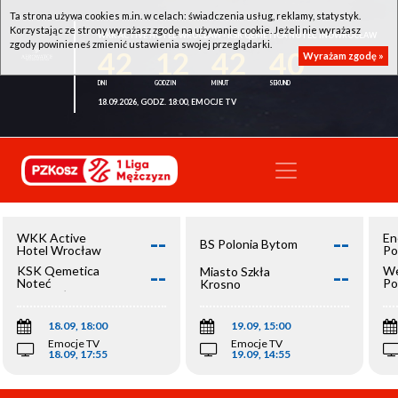
Ta strona używa cookies m.in. w celach: świadczenia usług, reklamy, statystyk.
Korzystając ze strony wyrażasz zgodę na używanie cookie. Jeżeli nie wyrażasz
WKK ACTIVE HOTEL WROCŁAW - KSK QEMETICA NOTEĆ INOWROCŁAW
zgody powinieneś zmienić ustawienia swojej przeglądarki.
42
12
42
40
Wyrażam zgodę »
18.09.2026, GODZ. 18:00, EMOCJE TV
--
--
WKK Active
En
BS Polonia Bytom
Hotel Wrocław
Po
--
--
KSK Qemetica
We
Miasto Szkła
Noteć
Po
Krosno
Inowrocław
Op
18.09, 18:00
19.09, 15:00
Emocje TV
Emocje TV
18.09, 17:55
19.09, 14:55