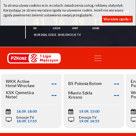
Ta strona używa cookies m.in. w celach: świadczenia usług, reklamy, statystyk.
Korzystając ze strony wyrażasz zgodę na używanie cookie. Jeżeli nie wyrażasz
WKK ACTIVE HOTEL WROCŁAW - KSK QEMETICA NOTEĆ INOWROCŁAW
zgody powinieneś zmienić ustawienia swojej przeglądarki.
41
16
49
12
Wyrażam zgodę »
18.09.2026, GODZ. 18:00, EMOCJE TV
--
--
WKK Active
En
BS Polonia Bytom
Hotel Wrocław
Po
--
--
KSK Qemetica
We
Miasto Szkła
Noteć
Po
Krosno
Inowrocław
Op
18.09, 18:00
19.09, 15:00
Emocje TV
Emocje TV
18.09, 17:55
19.09, 14:55