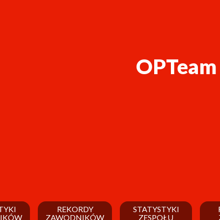
OPTeam E
TYKI
REKORDY
STATYSTYKI
IKÓW
ZAWODNIKÓW
ZESPOŁU