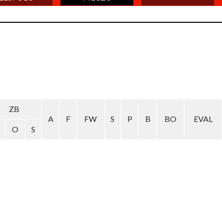
ZB
A
F
FW
S
P
B
BO
EVAL
O
S