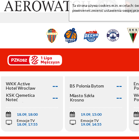
Ta strona używa cookies m.in. w celach: św
powinieneś zmienić ustawienia swojej prz
--
--
WKK Active
En
BS Polonia Bytom
Hotel Wrocław
Po
--
--
KSK Qemetica
We
Miasto Szkła
Noteć
Po
Krosno
Inowrocław
Op
18.09, 18:00
19.09, 15:00
Emocje TV
Emocje TV
18.09, 17:55
19.09, 14:55