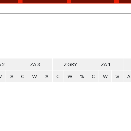
 2
ZA 3
Z GRY
ZA 1
W
%
C
W
%
C
W
%
C
W
%
A