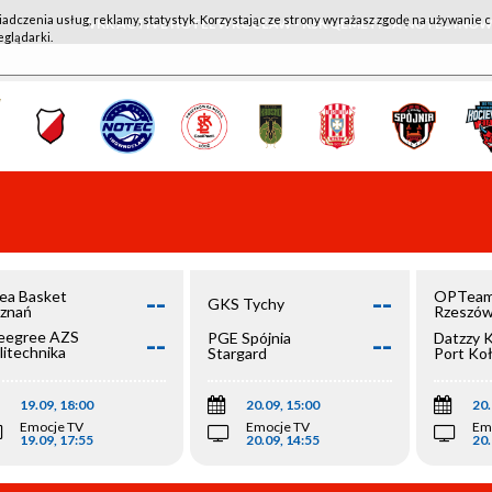
iadczenia usług, reklamy, statystyk. Korzystając ze strony wyrażasz zgodę na używanie c
WKK ACTIVE HOTEL WROCŁAW - KSK QEMETICA NOTEĆ IN
eglądarki.
--
--
ea Basket
OPTeam
GKS Tychy
znań
Rzeszó
--
--
egree AZS
PGE Spójnia
Datzzy 
litechnika
Stargard
Port Ko
olska
19.09, 18:00
20.09, 15:00
20.
Emocje TV
Emocje TV
Em
19.09, 17:55
20.09, 14:55
20.