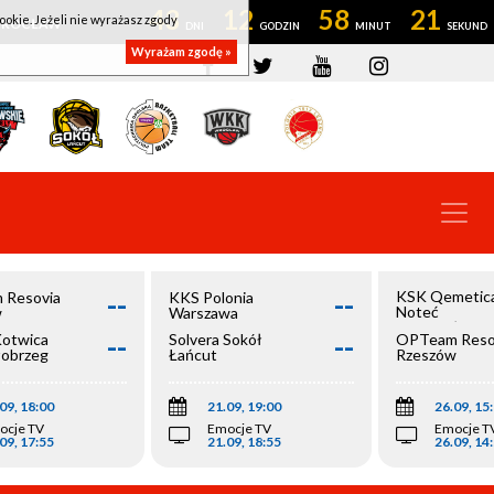
43
12
58
21
ookie. Jeżeli nie wyrażasz zgody
OWROCŁAW
Wyrażam zgodę »
--
--
KSK Qemetic
 Resovia
KKS Polonia
Noteć
w
Warszawa
Inowrocław
--
--
Kotwica
Solvera Sokół
OPTeam Reso
łobrzeg
Łańcut
Rzeszów
09, 18:00
21.09, 19:00
26.09, 15
ocje TV
Emocje TV
Emocje T
09, 17:55
21.09, 18:55
26.09, 14