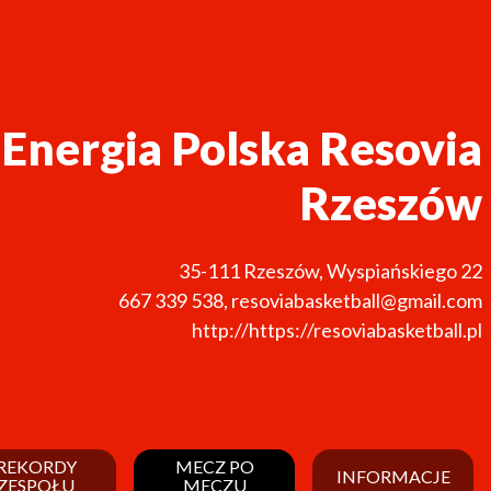
nergia Polska Resovia
Rzeszów
35-111
Rzeszów
,
Wyspiańskiego 22
667 339 538
,
resoviabasketball@gmail.com
http://https://resoviabasketball.pl
REKORDY
MECZ PO
INFORMACJE
ZESPOŁU
MECZU