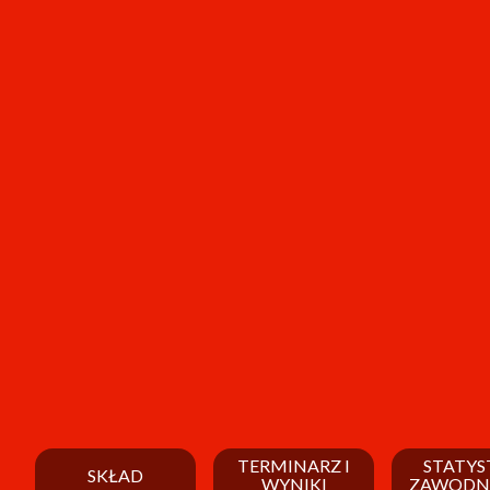
TERMINARZ I
STATYS
SKŁAD
WYNIKI
ZAWODN