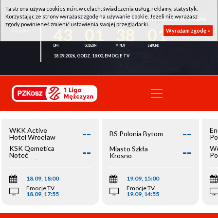
Ta strona używa cookies m.in. w celach: świadczenia usług, reklamy, statystyk.
Korzystając ze strony wyrażasz zgodę na używanie cookie. Jeżeli nie wyrażasz
WKK ACTIVE HOTEL WROCŁAW - KSK QEMETICA NOTEĆ INOWROCŁAW
zgody powinieneś zmienić ustawienia swojej przeglądarki.
43
01
38
00
Wyrażam zgodę »
18.09.2026, GODZ. 18:00, EMOCJE TV
--
--
WKK Active
En
BS Polonia Bytom
Hotel Wrocław
Po
--
--
KSK Qemetica
We
Miasto Szkła
Noteć
Po
Krosno
Inowrocław
Op
18.09, 18:00
19.09, 15:00
Emocje TV
Emocje TV
18.09, 17:55
19.09, 14:55