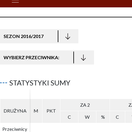
SEZON 2016/2017
WYBIERZ PRZECIWNIKA:
STATYSTYKI SUMY
ZA 2
ZA 2
Z
Z
DRUŻYNA
DRUŻYNA
M
M
PKT
PKT
C
C
W
W
%
%
C
C
Przeciwnicy
Przeciwnicy