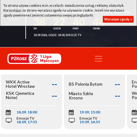
Ta strona używa cookies m.in. w celach: świadczenia usług, reklamy, statystyk.
Korzystając ze strony wyrażasz zgodę na używanie cookie. Jeżeli nie wyrażasz
WKK ACTIVE HOTEL WROCŁAW - KSK QEMETICA NOTEĆ INOWROCŁAW
zgody powinieneś zmienić ustawienia swojej przeglądarki.
38
22
40
43
Wyrażam zgodę »
18.09.2026, GODZ. 18:00, EMOCJE TV
--
--
WKK Active
En
BS Polonia Bytom
Hotel Wrocław
Po
--
--
KSK Qemetica
We
Miasto Szkła
Noteć
Po
Krosno
Inowrocław
Op
18.09, 18:00
19.09, 15:00
Emocje TV
Emocje TV
18.09, 17:55
19.09, 14:55