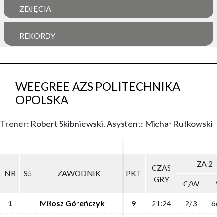
ZDJĘCIA
REKORDY
WEEGREE AZS POLITECHNIKA
OPOLSKA
Trener: Robert Skibniewski. Asystent: Michał Rutkowski
ZA 2
ZA 2
CZAS
CZAS
NR
NR
S5
S5
ZAWODNIK
ZAWODNIK
PKT
PKT
GRY
GRY
C/W
C/W
1
1
Miłosz Góreńczyk
Miłosz Góreńczyk
9
9
21:24
21:24
2/3
2/3
6
6