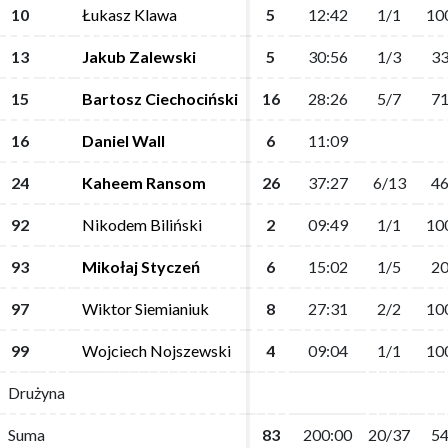
10
10
Łukasz Klawa
Łukasz Klawa
5
5
12:42
12:42
1/1
1/1
10
10
13
13
Jakub Zalewski
Jakub Zalewski
5
5
30:56
30:56
1/3
1/3
33
33
15
15
Bartosz Ciechociński
Bartosz Ciechociński
16
16
28:26
28:26
5/7
5/7
71
71
16
16
Daniel Wall
Daniel Wall
6
6
11:09
11:09
24
24
Kaheem Ransom
Kaheem Ransom
26
26
37:27
37:27
6/13
6/13
46
46
92
92
Nikodem Biliński
Nikodem Biliński
2
2
09:49
09:49
1/1
1/1
10
10
93
93
Mikołaj Styczeń
Mikołaj Styczeń
6
6
15:02
15:02
1/5
1/5
20
20
97
97
Wiktor Siemianiuk
Wiktor Siemianiuk
8
8
27:31
27:31
2/2
2/2
10
10
99
99
Wojciech Nojszewski
Wojciech Nojszewski
4
4
09:04
09:04
1/1
1/1
10
10
Drużyna
Drużyna
Suma
Suma
83
83
200:00
200:00
20/37
20/37
54
54