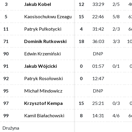
3
3
Jakub Kobel
Jakub Kobel
12
12
33:29
33:29
2/5
2/5
4
4
5
5
Kaosisochukwu Ezeagu
Kaosisochukwu Ezeagu
15
15
22:46
22:46
5/8
5/8
6
6
11
11
Patryk Pułkotycki
Patryk Pułkotycki
4
4
31:42
31:42
2/3
2/3
6
6
71
71
Dominik Rutkowski
Dominik Rutkowski
18
18
36:03
36:03
3/3
3/3
10
10
90
90
Edwin Krzemiński
Edwin Krzemiński
DNP
DNP
91
91
Jakub Wójcicki
Jakub Wójcicki
0
0
01:57
01:57
0/1
0/1
0
0
92
92
Patryk Rosołowski
Patryk Rosołowski
0
0
12:47
12:47
95
95
Michał Mindowicz
Michał Mindowicz
DNP
DNP
97
97
Krzysztof Kempa
Krzysztof Kempa
15
15
25:21
25:21
0/3
0/3
0
0
99
99
Kamil Białachowski
Kamil Białachowski
8
8
14:31
14:31
4/6
4/6
6
6
Drużyna
Drużyna