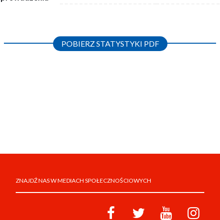
POBIERZ STATYSTYKI PDF
ZNAJDŹ NAS W MEDIACH SPOŁECZNOŚCIOWYCH