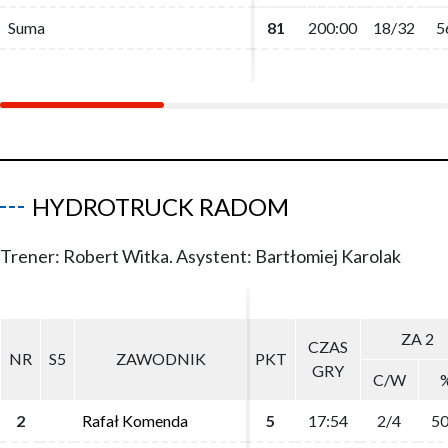
Suma
Suma
81
81
200:00
200:00
18/32
18/32
5
5
HYDROTRUCK RADOM
Trener: Robert Witka. Asystent: Bartłomiej Karolak
ZA 2
ZA 2
CZAS
CZAS
NR
NR
S5
S5
ZAWODNIK
ZAWODNIK
PKT
PKT
GRY
GRY
C/W
C/W
2
2
Rafał Komenda
Rafał Komenda
5
5
17:54
17:54
2/4
2/4
50
50