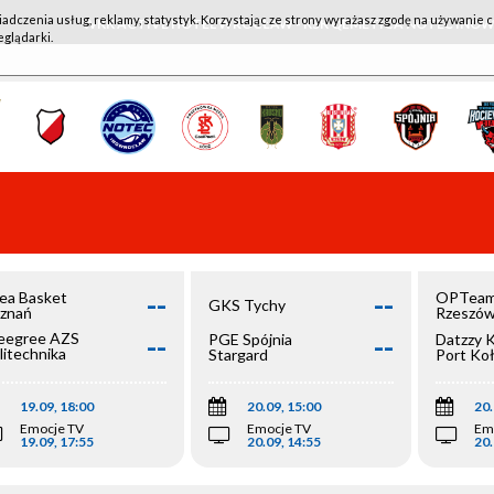
iadczenia usług, reklamy, statystyk. Korzystając ze strony wyrażasz zgodę na używanie c
WKK ACTIVE HOTEL WROCŁAW - KSK QEMETICA NOTEĆ IN
eglądarki.
--
--
ea Basket
OPTeam
GKS Tychy
znań
Rzeszó
--
--
egree AZS
PGE Spójnia
Datzzy 
litechnika
Stargard
Port Ko
olska
19.09, 18:00
20.09, 15:00
20.
Emocje TV
Emocje TV
Em
19.09, 17:55
20.09, 14:55
20.