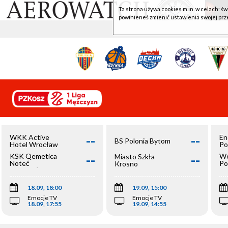
Ta strona używa cookies m.in. w celach: św
powinieneś zmienić ustawienia swojej prz
--
--
WKK Active
En
BS Polonia Bytom
Hotel Wrocław
Po
--
--
KSK Qemetica
We
Miasto Szkła
Noteć
Po
Krosno
Inowrocław
Op
18.09, 18:00
19.09, 15:00
Emocje TV
Emocje TV
18.09, 17:55
19.09, 14:55