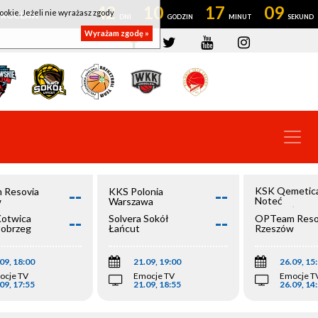
42
10
17
09
ookie. Jeżeli nie wyrażasz zgody
OWROCŁAW
Wyrażam zgodę »
--
--
KSK Qemetic
 Resovia
KKS Polonia
Noteć
w
Warszawa
Inowrocław
--
--
Kotwica
Solvera Sokół
OPTeam Reso
łobrzeg
Łańcut
Rzeszów
09, 18:00
21.09, 19:00
26.09, 15
ocje TV
Emocje TV
Emocje T
09, 17:55
21.09, 18:55
26.09, 14