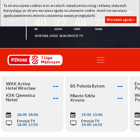
Ta strona używa cookies m.in. w celach: świadczenia usług, reklamy, statystyk.
Korzystając ze strony wyrażasz zgodę na używanie cookie. Jeżeli nie wyrażasz
WKK ACTIVE HOTEL WROCŁAW - KSK QEMETICA NOTEĆ INOWROCŁAW
zgody powinieneś zmienić ustawienia swojej przeglądarki.
40
22
46
23
Wyrażam zgodę »
18.09.2026, GODZ. 18:00, EMOCJE TV
--
--
WKK Active
En
BS Polonia Bytom
Hotel Wrocław
Po
--
--
KSK Qemetica
We
Miasto Szkła
Noteć
Po
Krosno
Inowrocław
Op
18.09, 18:00
19.09, 15:00
Emocje TV
Emocje TV
18.09, 17:55
19.09, 14:55