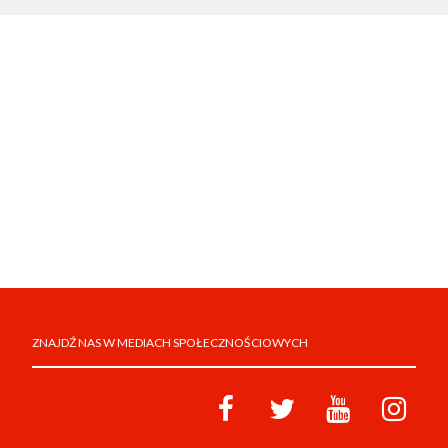
ZNAJDŹ NAS W MEDIACH SPOŁECZNOŚCIOWYCH