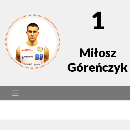
1
Miłosz
Góreńczyk