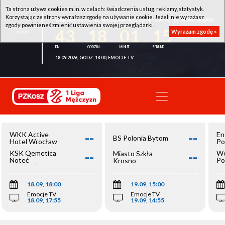
Ta strona używa cookies m.in. w celach: świadczenia usług, reklamy, statystyk.
Korzystając ze strony wyrażasz zgodę na używanie cookie. Jeżeli nie wyrażasz
WKK ACTIVE HOTEL WROCŁAW - KSK QEMETICA NOTEĆ INOWROCŁAW
zgody powinieneś zmienić ustawienia swojej przeglądarki.
43
18
01
15
Wyrażam zgodę »
18.09.2026, GODZ. 18:00, EMOCJE TV
--
--
WKK Active
En
BS Polonia Bytom
Hotel Wrocław
Po
--
--
KSK Qemetica
We
Miasto Szkła
Noteć
Po
Krosno
Inowrocław
Op
18.09, 18:00
19.09, 15:00
Emocje TV
Emocje TV
18.09, 17:55
19.09, 14:55