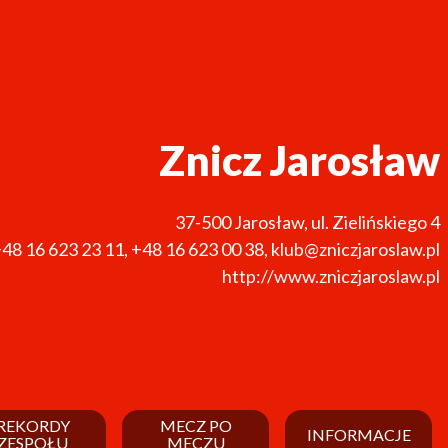
Znicz Jarosław
37-500
Jarosław
,
ul. Zielińskiego 4
48 16 623 23 11
,
+48 16 623 00 38
,
klub@zniczjaroslaw.pl
http://www.zniczjaroslaw.pl
REKORDY
MECZ PO
INFORMACJE
ZESPOŁU
MECZU