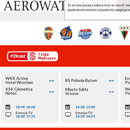
Ta strona używa cookies m.in. w celach: św
powinieneś zmienić ustawienia swojej prz
--
--
WKK Active
En
BS Polonia Bytom
Hotel Wrocław
Po
--
--
KSK Qemetica
We
Miasto Szkła
Noteć
Po
Krosno
Inowrocław
Op
18.09, 18:00
19.09, 15:00
Emocje TV
Emocje TV
18.09, 17:55
19.09, 14:55