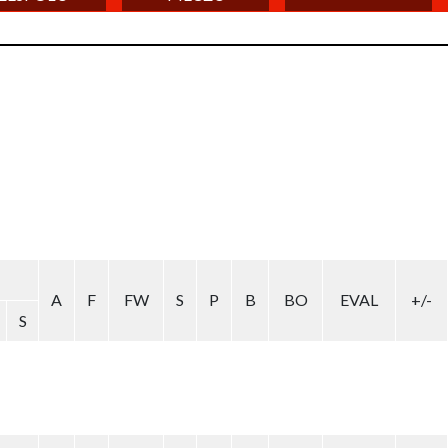
A
F
FW
S
P
B
BO
EVAL
+/-
S