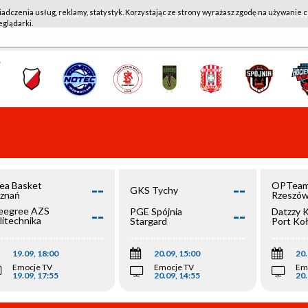
iadczenia usług, reklamy, statystyk. Korzystając ze strony wyrażasz zgodę na używanie c
WKK ACTIVE HOTEL WROCŁAW - KSK QEMETICA NOTEĆ IN
eglądarki.
--
--
ea Basket
OPTeam
GKS Tychy
znań
Rzeszó
--
--
egree AZS
PGE Spójnia
Datzzy 
litechnika
Stargard
Port Ko
olska
19.09, 18:00
20.09, 15:00
20.
Emocje TV
Emocje TV
Em
19.09, 17:55
20.09, 14:55
20.