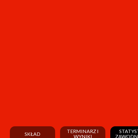
TERMINARZ I
STATYS
SKŁAD
WYNIKI
ZAWODN