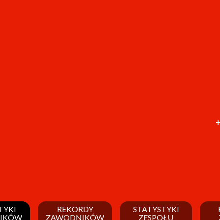
+
TYKI
REKORDY
STATYSTYKI
IKÓW
ZAWODNIKÓW
ZESPOŁU