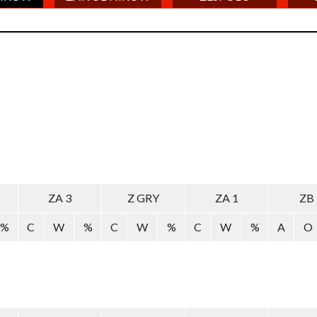
ZA 3
Z GRY
ZA 1
ZB
%
C
W
%
C
W
%
C
W
%
A
O