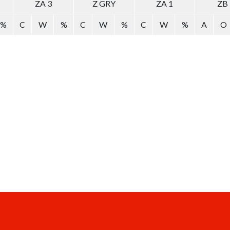
ZA 3
Z GRY
ZA 1
ZB
%
C
W
%
C
W
%
C
W
%
A
O