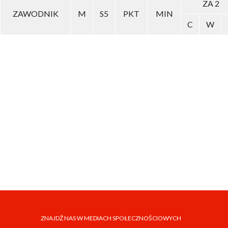
ZA 2
ZAWODNIK
M
S5
PKT
MIN
C
W
ZNAJDŹ NAS W MEDIACH SPOŁECZNOŚCIOWYCH