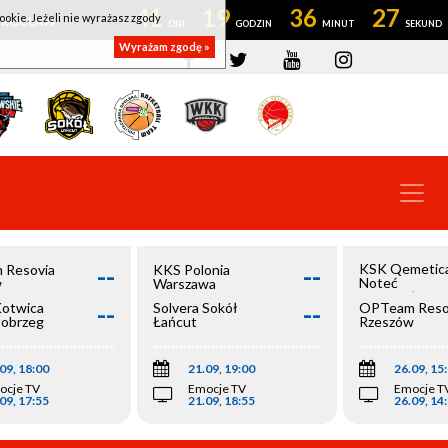
41
19
36
26
ookie. Jeżeli nie wyrażasz zgody
OWROCŁAW
Wyrażam zgodę »
--
--
KSK Qemetic
 Resovia
KKS Polonia
Noteć
w
Warszawa
Inowrocław
--
--
Kotwica
Solvera Sokół
OPTeam Reso
łobrzeg
Łańcut
Rzeszów
09, 18:00
21.09, 19:00
26.09, 15
ocje TV
Emocje TV
Emocje T
09, 17:55
21.09, 18:55
26.09, 14