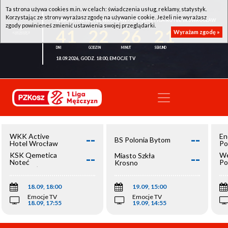
Ta strona używa cookies m.in. w celach: świadczenia usług, reklamy, statystyk.
Korzystając ze strony wyrażasz zgodę na używanie cookie. Jeżeli nie wyrażasz
WKK ACTIVE HOTEL WROCŁAW - KSK QEMETICA NOTEĆ INOWROCŁAW
zgody powinieneś zmienić ustawienia swojej przeglądarki.
41
22
26
20
Wyrażam zgodę »
18.09.2026, GODZ. 18:00, EMOCJE TV
--
--
WKK Active
En
BS Polonia Bytom
Hotel Wrocław
Po
--
--
KSK Qemetica
We
Miasto Szkła
Noteć
Po
Krosno
Inowrocław
Op
18.09, 18:00
19.09, 15:00
Emocje TV
Emocje TV
18.09, 17:55
19.09, 14:55