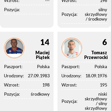
Wzrost:
---
Wzrost:
196
Pozycja:
silny
Pozycja:
skrzydłowy
/ środkowy
14
6
Maciej
Tomasz
Piątek
Przewrocki
Paszport:
Polska
Paszport:
Polska
Urodzony:
27.09.1983
Urodzony:
18.09.1976
Wzrost:
198
Wzrost:
195
Pozycja:
środkowy
niski
skrzydłowy
Pozycja:
/ silny
skrzydłowy