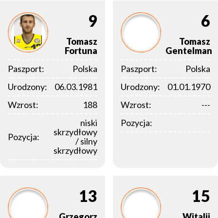
9
6
Tomasz
Tomasz
Fortuna
Gentelman
Paszport:
Polska
Paszport:
Polska
Urodzony:
06.03.1981
Urodzony:
01.01.1970
Wzrost:
188
Wzrost:
---
niski
Pozycja:
skrzydłowy
Pozycja:
/ silny
skrzydłowy
13
15
Grzegorz
Witalij