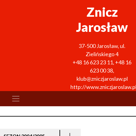
Znicz
Jarosław
37-500
Jarosław
,
ul.
Zielińskiego 4
+48 16 623 23 11
,
+48 16
623 00 38
,
klub@zniczjaroslaw.pl
http://www.zniczjaroslaw.p
SEZON 2004/2005