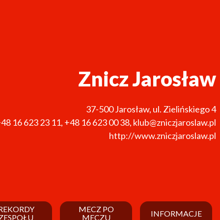
Znicz Jarosław
37-500
Jarosław
,
ul. Zielińskiego 4
48 16 623 23 11
,
+48 16 623 00 38
,
klub@zniczjaroslaw.pl
http://www.zniczjaroslaw.pl
REKORDY
MECZ PO
INFORMACJE
ZESPOŁU
MECZU