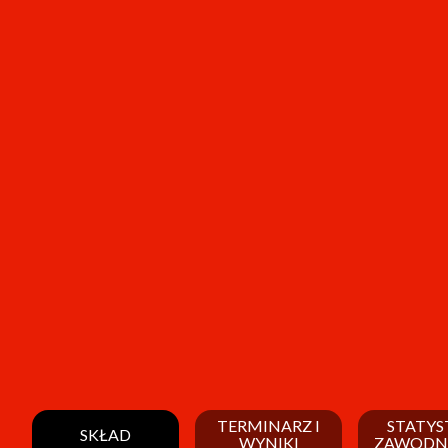
TERMINARZ I
STATYS
SKŁAD
WYNIKI
ZAWODN