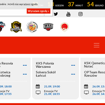
42
18
37
54
ookie. Jeżeli nie wyrażasz zgody
OWROCŁAW
Wyrażam zgodę »
--
--
KSK Qemetic
 Resovia
KKS Polonia
Noteć
w
Warszawa
Inowrocław
--
--
Kotwica
Solvera Sokół
OPTeam Reso
łobrzeg
Łańcut
Rzeszów
09, 18:00
21.09, 19:00
26.09, 15
ocje TV
Emocje TV
Emocje T
09, 17:55
21.09, 18:55
26.09, 14