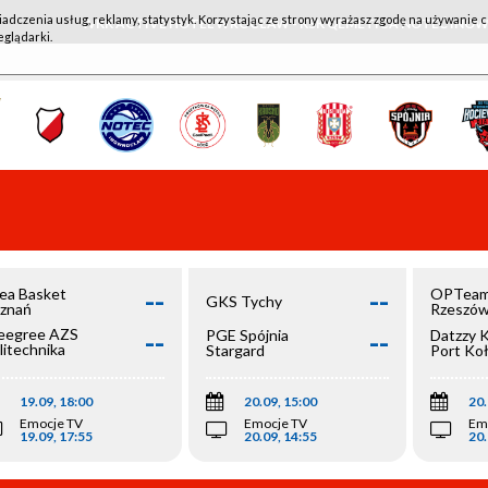
iadczenia usług, reklamy, statystyk. Korzystając ze strony wyrażasz zgodę na używanie c
WKK ACTIVE HOTEL WROCŁAW - KSK QEMETICA NOTEĆ IN
eglądarki.
--
--
ea Basket
OPTeam
GKS Tychy
znań
Rzeszó
--
--
egree AZS
PGE Spójnia
Datzzy 
litechnika
Stargard
Port Ko
olska
19.09, 18:00
20.09, 15:00
20.
Emocje TV
Emocje TV
Em
19.09, 17:55
20.09, 14:55
20.