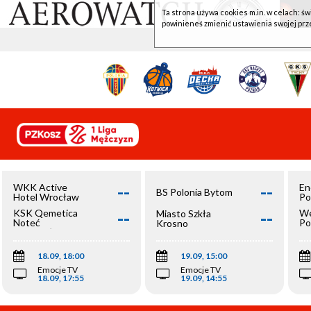
Ta strona używa cookies m.in. w celach: św
powinieneś zmienić ustawienia swojej prz
--
--
WKK Active
En
BS Polonia Bytom
Hotel Wrocław
Po
--
--
KSK Qemetica
We
Miasto Szkła
Noteć
Po
Krosno
Inowrocław
Op
18.09, 18:00
19.09, 15:00
Emocje TV
Emocje TV
18.09, 17:55
19.09, 14:55