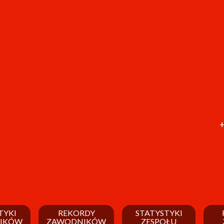
+
TYKI
REKORDY
STATYSTYKI
IKÓW
ZAWODNIKÓW
ZESPOŁU