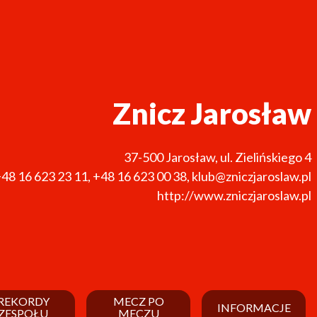
Znicz Jarosław
37-500
Jarosław
,
ul. Zielińskiego 4
48 16 623 23 11
,
+48 16 623 00 38
,
klub@zniczjaroslaw.pl
http://www.zniczjaroslaw.pl
REKORDY
MECZ PO
INFORMACJE
ZESPOŁU
MECZU