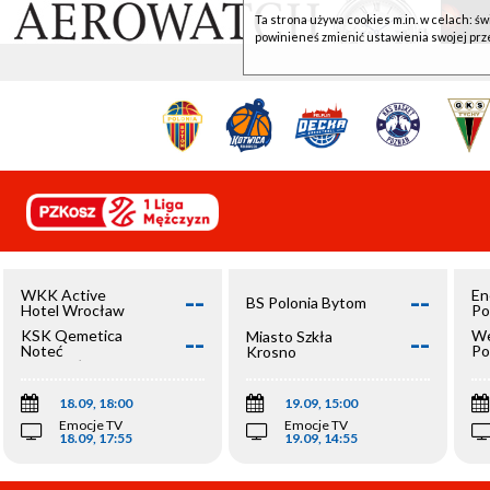
Ta strona używa cookies m.in. w celach: św
powinieneś zmienić ustawienia swojej prz
--
--
WKK Active
En
BS Polonia Bytom
Hotel Wrocław
Po
--
--
KSK Qemetica
We
Miasto Szkła
Noteć
Po
Krosno
Inowrocław
Op
18.09, 18:00
19.09, 15:00
Emocje TV
Emocje TV
18.09, 17:55
19.09, 14:55