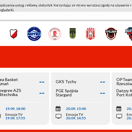
iadczenia usług, reklamy, statystyk. Korzystając ze strony wyrażasz zgodę na używanie c
WKK ACTIVE HOTEL WROCŁAW - KSK QEMETICA NOTEĆ IN
eglądarki.
--
--
ea Basket
OPTeam
GKS Tychy
znań
Rzeszó
--
--
egree AZS
PGE Spójnia
Datzzy 
litechnika
Stargard
Port Ko
olska
19.09, 18:00
20.09, 15:00
20.
Emocje TV
Emocje TV
Em
19.09, 17:55
20.09, 14:55
20.