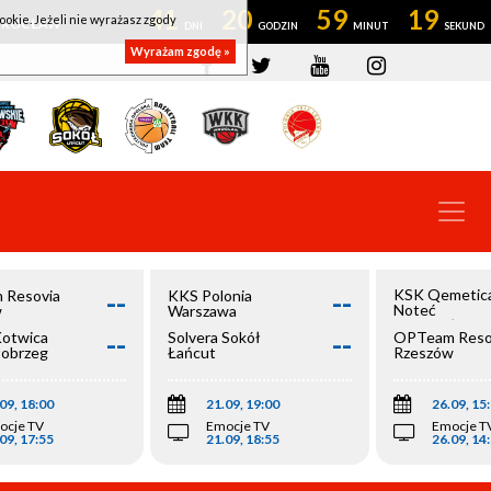
41
20
59
18
ookie. Jeżeli nie wyrażasz zgody
OWROCŁAW
Wyrażam zgodę »
--
--
KSK Qemetic
 Resovia
KKS Polonia
Noteć
w
Warszawa
Inowrocław
--
--
Kotwica
Solvera Sokół
OPTeam Reso
łobrzeg
Łańcut
Rzeszów
09, 18:00
21.09, 19:00
26.09, 15
ocje TV
Emocje TV
Emocje T
09, 17:55
21.09, 18:55
26.09, 14