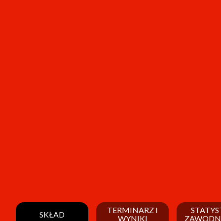
TERMINARZ I
STATYS
SKŁAD
WYNIKI
ZAWODN