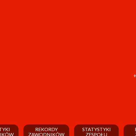
+
TYKI
REKORDY
STATYSTYKI
IKÓW
ZAWODNIKÓW
ZESPOŁU