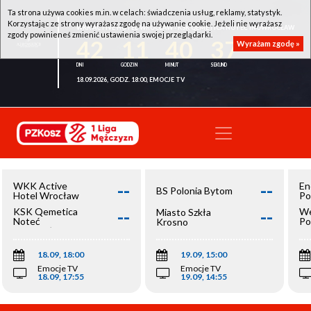
Ta strona używa cookies m.in. w celach: świadczenia usług, reklamy, statystyk.
Korzystając ze strony wyrażasz zgodę na używanie cookie. Jeżeli nie wyrażasz
WKK ACTIVE HOTEL WROCŁAW - KSK QEMETICA NOTEĆ INOWROCŁAW
zgody powinieneś zmienić ustawienia swojej przeglądarki.
42
11
40
37
Wyrażam zgodę »
18.09.2026, GODZ. 18:00, EMOCJE TV
--
--
WKK Active
En
BS Polonia Bytom
Hotel Wrocław
Po
--
--
KSK Qemetica
We
Miasto Szkła
Noteć
Po
Krosno
Inowrocław
Op
18.09, 18:00
19.09, 15:00
Emocje TV
Emocje TV
18.09, 17:55
19.09, 14:55