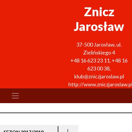
Znicz
Jarosław
37-500
Jarosław
,
ul.
Zielińskiego 4
+48 16 623 23 11
,
+48 16
623 00 38
,
klub@zniczjaroslaw.pl
http://www.zniczjaroslaw.p
SEZON 2017/2018