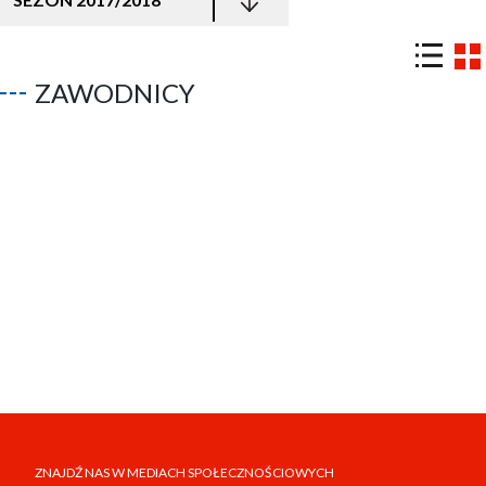
ZAWODNICY
ZNAJDŹ NAS W MEDIACH SPOŁECZNOŚCIOWYCH