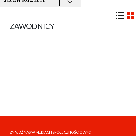
ZAWODNICY
ZNAJDŹ NAS W MEDIACH SPOŁECZNOŚCIOWYCH