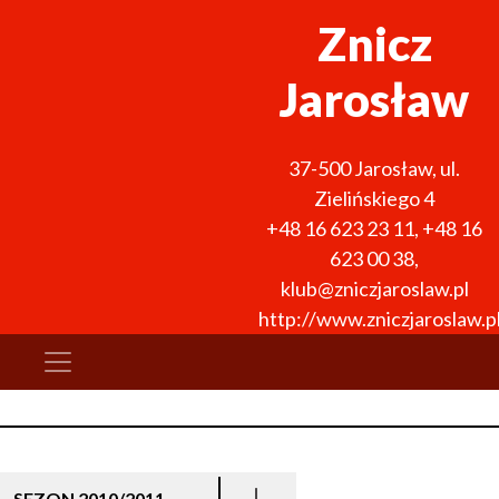
Znicz
Jarosław
37-500
Jarosław
,
ul.
Zielińskiego 4
+48 16 623 23 11
,
+48 16
623 00 38
,
klub@zniczjaroslaw.pl
http://www.zniczjaroslaw.p
SEZON 2010/2011