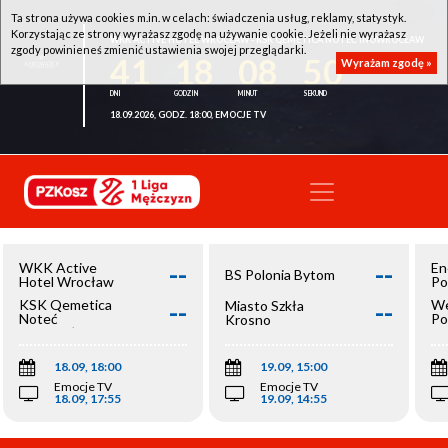
Ta strona używa cookies m.in. w celach: świadczenia usług, reklamy, statystyk.
Korzystając ze strony wyrażasz zgodę na używanie cookie. Jeżeli nie wyrażasz
WKK ACTIVE HOTEL WROCŁAW - KSK QEMETICA NOTEĆ INOWROCŁAW
zgody powinieneś zmienić ustawienia swojej przeglądarki.
41
18
08
50
Wyrażam zgodę »
18.09.2026, GODZ. 18:00, EMOCJE TV
--
--
WKK Active
En
BS Polonia Bytom
Hotel Wrocław
Po
--
--
KSK Qemetica
We
Miasto Szkła
Noteć
Po
Krosno
Inowrocław
Op
18.09, 18:00
19.09, 15:00
Emocje TV
Emocje TV
18.09, 17:55
19.09, 14:55