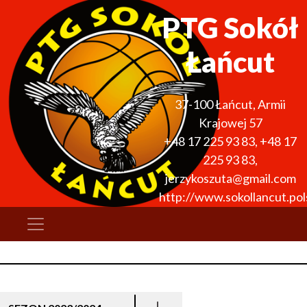
PTG Sokół
Łańcut
37-100
Łańcut
,
Armii
Krajowej 57
+48 17 225 93 83
,
+48 17
225 93 83
,
jerzykoszuta@gmail.com
http://www.sokollancut.pols