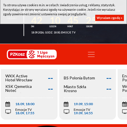
Ta strona używa cookies m.in. w celach: świadczenia usług, reklamy, statystyk.
Korzystając ze strony wyrażasz zgodę na używanie cookie. Jeżeli nie wyrażasz
WKK ACTIVE HOTEL WROCŁAW - KSK QEMETICA NOTEĆ INOWROCŁAW
zgody powinieneś zmienić ustawienia swojej przeglądarki.
42
10
45
25
Wyrażam zgodę »
18.09.2026, GODZ. 18:00, EMOCJE TV
--
--
WKK Active
En
BS Polonia Bytom
Hotel Wrocław
Po
--
--
KSK Qemetica
We
Miasto Szkła
Noteć
Po
Krosno
Inowrocław
Op
18.09, 18:00
19.09, 15:00
Emocje TV
Emocje TV
18.09, 17:55
19.09, 14:55