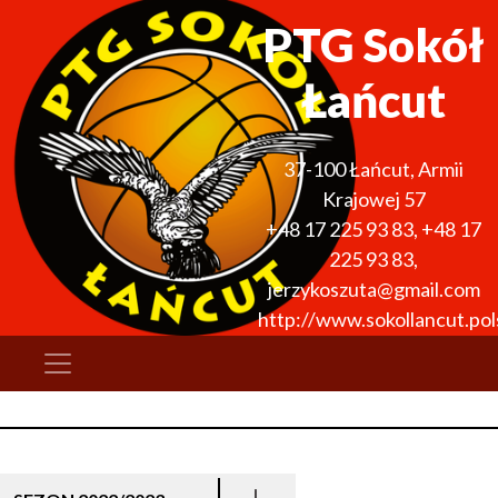
PTG Sokół
Łańcut
37-100
Łańcut
,
Armii
Krajowej 57
+48 17 225 93 83
,
+48 17
225 93 83
,
jerzykoszuta@gmail.com
http://www.sokollancut.pols