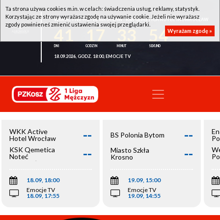
Ta strona używa cookies m.in. w celach: świadczenia usług, reklamy, statystyk.
Korzystając ze strony wyrażasz zgodę na używanie cookie. Jeżeli nie wyrażasz
WKK ACTIVE HOTEL WROCŁAW - KSK QEMETICA NOTEĆ INOWROCŁAW
zgody powinieneś zmienić ustawienia swojej przeglądarki.
41
17
33
54
Wyrażam zgodę »
18.09.2026, GODZ. 18:00, EMOCJE TV
--
--
WKK Active
En
BS Polonia Bytom
Hotel Wrocław
Po
--
--
KSK Qemetica
We
Miasto Szkła
Noteć
Po
Krosno
Inowrocław
Op
18.09, 18:00
19.09, 15:00
Emocje TV
Emocje TV
18.09, 17:55
19.09, 14:55