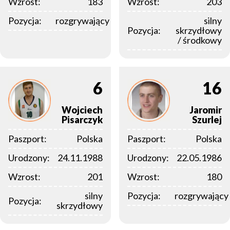
Wzrost:
183
Wzrost:
203
Pozycja:
rozgrywający
silny
Pozycja:
skrzydłowy
/ środkowy
6
16
Wojciech
Jaromir
Pisarczyk
Szurlej
Paszport:
Polska
Paszport:
Polska
Urodzony:
24.11.1988
Urodzony:
22.05.1986
Wzrost:
201
Wzrost:
180
silny
Pozycja:
rozgrywający
Pozycja:
skrzydłowy