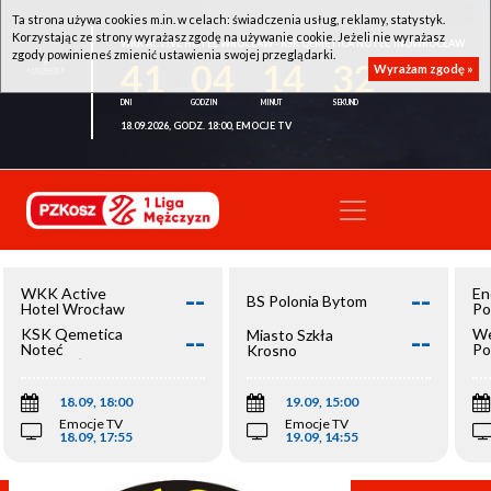
Ta strona używa cookies m.in. w celach: świadczenia usług, reklamy, statystyk.
Korzystając ze strony wyrażasz zgodę na używanie cookie. Jeżeli nie wyrażasz
WKK ACTIVE HOTEL WROCŁAW - KSK QEMETICA NOTEĆ INOWROCŁAW
zgody powinieneś zmienić ustawienia swojej przeglądarki.
41
04
14
32
Wyrażam zgodę »
18.09.2026, GODZ. 18:00, EMOCJE TV
--
--
WKK Active
En
BS Polonia Bytom
Hotel Wrocław
Po
--
--
KSK Qemetica
We
Miasto Szkła
Noteć
Po
Krosno
Inowrocław
Op
18.09, 18:00
19.09, 15:00
Emocje TV
Emocje TV
18.09, 17:55
19.09, 14:55