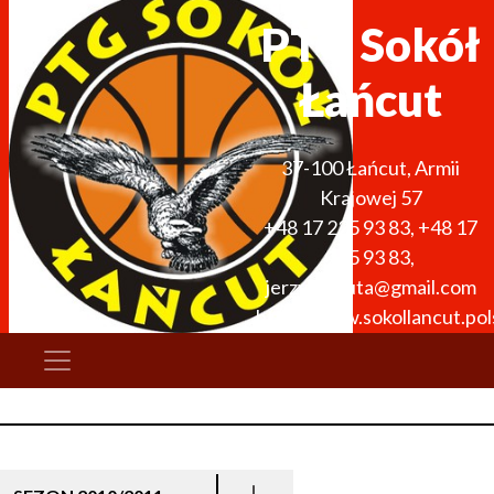
PTG Sokół
Łańcut
37-100
Łańcut
,
Armii
Krajowej 57
+48 17 225 93 83
,
+48 17
225 93 83
,
jerzykoszuta@gmail.com
http://www.sokollancut.pols