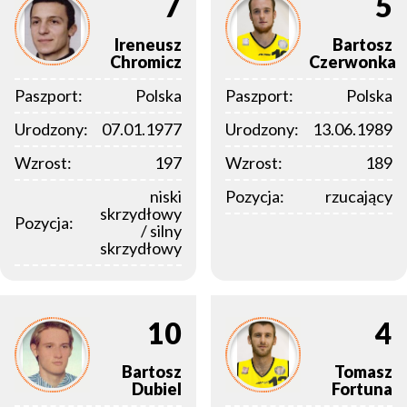
7
5
Ireneusz
Bartosz
Chromicz
Czerwonka
Paszport:
Polska
Paszport:
Polska
Urodzony:
07.01.1977
Urodzony:
13.06.1989
Wzrost:
197
Wzrost:
189
niski
Pozycja:
rzucający
skrzydłowy
Pozycja:
/ silny
skrzydłowy
10
4
Bartosz
Tomasz
Dubiel
Fortuna