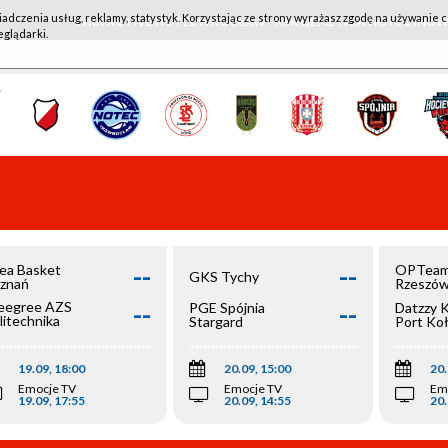
iadczenia usług, reklamy, statystyk. Korzystając ze strony wyrażasz zgodę na używanie c
WKK ACTIVE HOTEL WROCŁAW - KSK QEMETICA NOTEĆ IN
eglądarki.
--
--
ea Basket
OPTeam
GKS Tychy
znań
Rzeszó
--
--
egree AZS
PGE Spójnia
Datzzy 
litechnika
Stargard
Port Ko
olska
19.09, 18:00
20.09, 15:00
20.
Emocje TV
Emocje TV
Em
19.09, 17:55
20.09, 14:55
20.