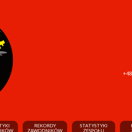
+48
TYKI
REKORDY
STATYSTYKI
IKÓW
ZAWODNIKÓW
ZESPOŁU