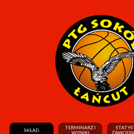
TERMINARZ I
STATYS
SKŁAD
WYNIKI
ZAWODN