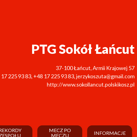
PTG Sokół Łańcut
37-100
Łańcut
,
Armii Krajowej 57
 17 225 93 83
,
+48 17 225 93 83
,
jerzykoszuta@gmail.com
http://www.sokollancut.polskikosz.pl
REKORDY
MECZ PO
INFORMACJE
ZESPOŁU
MECZU