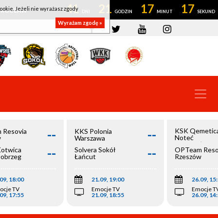
41
21
17
17
ookie. Jeżeli nie wyrażasz zgody
OWROCŁAW
Wyrażam zgodę »
--
--
KSK Qemetic
 Resovia
KKS Polonia
Noteć
w
Warszawa
Inowrocław
--
--
Kotwica
Solvera Sokół
OPTeam Reso
łobrzeg
Łańcut
Rzeszów
09, 18:00
21.09, 19:00
26.09, 15
ocje TV
Emocje TV
Emocje T
09, 17:55
21.09, 18:55
26.09, 14