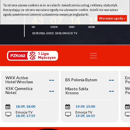
Ta strona używa cookies m.in. w celach: świadczenia usług, reklamy, statystyk.
Korzystając ze strony wyrażasz zgodę na używanie cookie. Jeżeli nie wyrażasz
WKK ACTIVE HOTEL WROCŁAW - KSK QEMETICA NOTEĆ INOWROCŁAW
zgody powinieneś zmienić ustawienia swojej przeglądarki.
43
07
14
15
Wyrażam zgodę »
18.09.2026, GODZ. 18:00, EMOCJE TV
--
--
WKK Active
En
BS Polonia Bytom
Hotel Wrocław
Po
--
--
KSK Qemetica
We
Miasto Szkła
Noteć
Po
Krosno
Inowrocław
Op
18.09, 18:00
19.09, 15:00
Emocje TV
Emocje TV
18.09, 17:55
19.09, 14:55