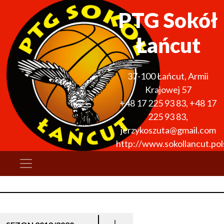
PTG Sokół
Łańcut
37-100
Łańcut
,
Armii
Krajowej 57
+48 17 225 93 83
,
+48 17
225 93 83
,
jerzykoszuta@gmail.com
http://www.sokollancut.pols