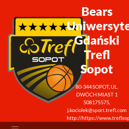
Bears
Uniwersyt
Gdański
Trefl
Sopot
80-344
SOPOT
,
UL.
DWÓCH MIAST 1
508175575
,
j.kociolek@sport.trefl.com
http://https://www.treflso