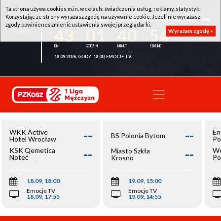
Ta strona używa cookies m.in. w celach: świadczenia usług, reklamy, statystyk.
Korzystając ze strony wyrażasz zgodę na używanie cookie. Jeżeli nie wyrażasz
WKK ACTIVE HOTEL WROCŁAW - KSK QEMETICA NOTEĆ INOWROCŁAW
zgody powinieneś zmienić ustawienia swojej przeglądarki.
43
01
40
54
Wyrażam zgodę »
18.09.2026, GODZ. 18:00, EMOCJE TV
--
--
WKK Active
En
BS Polonia Bytom
Hotel Wrocław
Po
--
--
KSK Qemetica
We
Miasto Szkła
Noteć
Po
Krosno
Inowrocław
Op
18.09, 18:00
19.09, 15:00
Emocje TV
Emocje TV
18.09, 17:55
19.09, 14:55