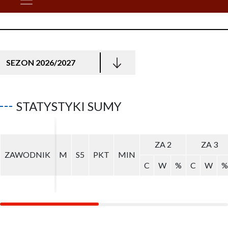
SEZON 2026/2027
STATYSTYKI SUMY
ZA 2
ZA 2
ZA 3
ZA 3
ZAWODNIK
ZAWODNIK
M
M
S5
S5
PKT
PKT
MIN
MIN
C
C
W
W
%
%
C
C
W
W
%
%